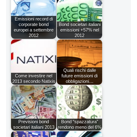
Emissioni record di
corporate bond
Bond societari italiani
europei a settembre
emissioni +57% nel
2012
2012
Quali rischi dalle
Come investire nel
future emissioni di
2013 secondo Natixis
obbligazioni…
Previsioni bond
Bond “spazzatura”
societari italiani 2013
rendono meno del 6%