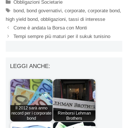
Categorie
Obbligazioni Societarie
Tag
bond
,
bond governativi
,
corporate
,
corporate bond
,
high yield bond
,
obbligazioni
,
tassi di interesse
Come è andata la Borsa con Monti
Tempi sempre più maturi per il sukuk tunisino
LEGGI ANCHE:
Il 2012 sarà anno
record per i corporate
Rimborsi Lehman
bond
Brothers