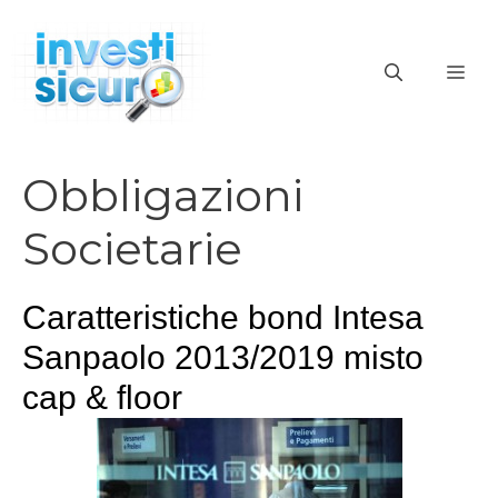
Vai
al
ME
contenuto
Obbligazioni
Societarie
Caratteristiche bond Intesa
Sanpaolo 2013/2019 misto
cap & floor