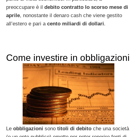
preoccupare è il
debito contratto lo scorso mese di
aprile
, nonostante il denaro cash che viene gestito
all’estero e pari a
cento miliardi di dollari
.
Come investire in obbligazioni
Le
obbligazioni
sono
titoli di debito
che una società
(o un ente pubblico) emette per poter reperire fonti di