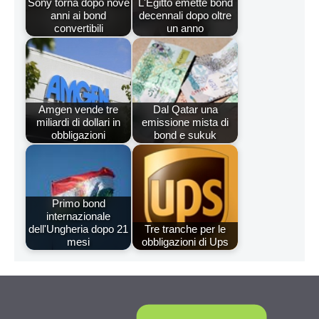
Sony torna dopo nove
L'Egitto emette bond
anni ai bond
decennali dopo oltre
convertibili
un anno
Amgen vende tre
Dal Qatar una
miliardi di dollari in
emissione mista di
obbligazioni
bond e sukuk
Primo bond
internazionale
dell'Ungheria dopo 21
Tre tranche per le
mesi
obbligazioni di Ups