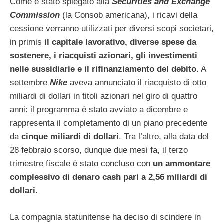
Come è stato spiegato alla
Securities and Exchange
Commission
(la Consob americana), i ricavi della
cessione verranno utilizzati per diversi scopi societari,
in primis
il capitale lavorativo, diverse spese da
sostenere, i riacquisti azionari, gli investimenti
nelle sussidiarie e il rifinanziamento del debito
. A
settembre
Nike
aveva annunciato il riacquisto di otto
miliardi di dollari in titoli azionari nel giro di quattro
anni: il programma è stato avviato a dicembre e
rappresenta il completamento di un piano precedente
da
cinque miliardi di dollari
. Tra l’altro, alla data del
28 febbraio scorso, dunque due mesi fa, il terzo
trimestre fiscale è stato concluso con
un ammontare
complessivo di denaro cash pari a 2,56 miliardi di
dollari
.
La compagnia statunitense ha deciso di scindere in