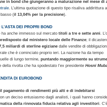
ane in bond che giungeranno a maturazione nel mese di a
trale
. L’ultima quotazione di questo tipo risaliva addirittura a
 basso (
il 13,04% per la precisione
).
 L’ASTA DEI PROPRI BOND
ano ha anche immesso sul mercato
titoli a tre e sette anni
. L’
predisposto dal ministero locale delle Finanze
; il dicaster
7,5 miliardi di sterline egiziane
dalle vendite di obbligazion
orale che è cominciato proprio ieri. La nazione ha da tempo
quelle di lungo termine,
puntando maggiormente su strume
e della rivolta che ha spodestato l’ex presidente
Hosni Mub
VENDITA DI EUROBOND
il pagamento di rendimenti più alti e di indebitarsi
con un deciso entusiasmo dagli analisti, i quali hanno consid
atica della rinnovata fiducia relativa agli investitori
. C’