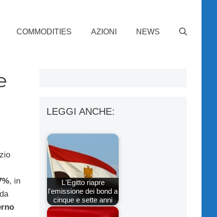
COMMODITIES
AZIONI
NEWS
e
LEGGI ANCHE:
zio
17%
, in
L'Egitto riapre
l'emissione dei bond a
 da
cinque e sette anni
erno