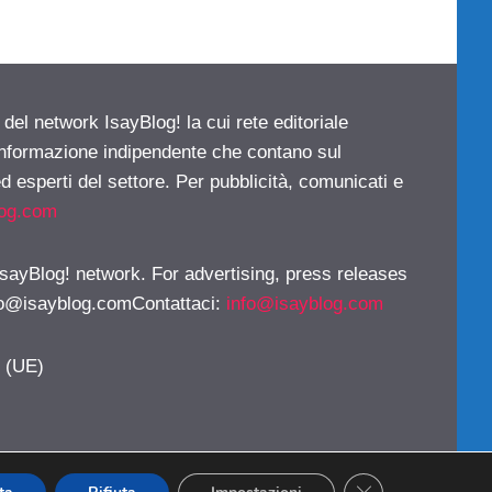
 del network IsayBlog! la cui rete editoriale
 informazione indipendente che contano sul
d esperti del settore. Per pubblicità, comunicati e
log.com
 IsayBlog! network. For advertising, press releases
fo@isayblog.comContattaci
:
info@isayblog.com
y (UE)
CLOSE GDPR CO