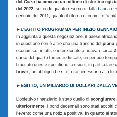
del
Cairo
ha emesso un milione di sterline egizi
del 2022
, secondo quanto reso noto dalla
banca cen
gennaio del 2011, quanto il ritorno economico fu più
►
L’EGITTO PROGRAMMA PER INIZIO GENNAIO
In aggiunta a questa negoziazione, il paese afric
in questione non è altro che una tranche del
piano 
economico, infatti, è intenzionato a ricavare circa
2
corso del quarto trimestre fiscale, un periodo temp
bloccato queste specifiche cessioni, in particolare 
breve
, un obbligo che si è reso necessario alla luc
►
EGITTO, UN MILIARDO DI DOLLARI DALLA 
L’obiettivo finanziario è stato quello di
scongiurare 
ulteriormente
. I bond decennali sono stati accolti 
l’evento come una notizia positiva,
in quanto sintom