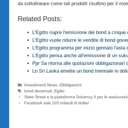
da sottolineare come tali prodotti risultino per il mo
Related Posts:
L'Egitto riapre l'emissione dei bond a cinque 
L'Egitto vuole ridurre le vendite di bond gover
L'Egitto programma per inizio gennaio l'asta 
L'Egitto pensa anche all'emissione di un suk
Ppr Sa ritorna alle quotazioni obbligazionari
Lo Sri Lanka emette un bond triennale in doll
Categorie
Investimenti News
,
Obbligazioni
Tag
bond decennali
,
Egitto
State Street e la piattaforma Solvency II per le assicurazi
Facebook vale 103 miliardi di dollari