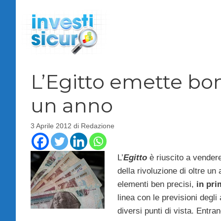
Vai
al
contenuto
L’Egitto emette bo
un anno
3 Aprile 2012
di
Redazione
L’
Egitto
è riuscito a vender
della rivoluzione di oltre un
elementi ben precisi,
in pri
linea con le previsioni degli
diversi punti di vista. Entr