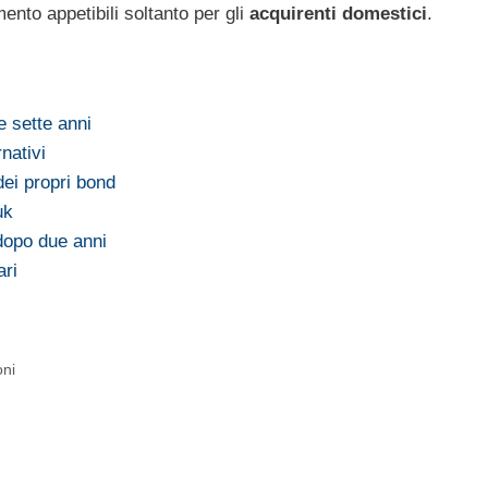
mento appetibili soltanto per gli
acquirenti domestici
.
e sette anni
nativi
dei propri bond
uk
 dopo due anni
ari
oni