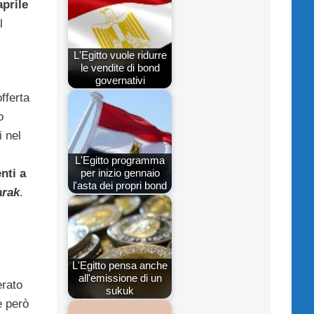
prile
l
L'Egitto vuole ridurre
le vendite di bond
governativi
offerta
o
i nel
L'Egitto programma
per inizio gennaio
nti a
l'asta dei propri bond
arak
.
L'Egitto pensa anche
all'emissione di un
erato
sukuk
è però