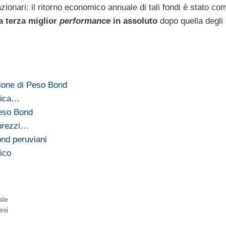
azionari: il ritorno economico annuale di tali fondi è stato c
a terza miglior
performance
in assoluto
dopo quella degli
ione di Peso Bond
itica…
Peso Bond
 prezzi…
ond peruviani
ico
ale
esi