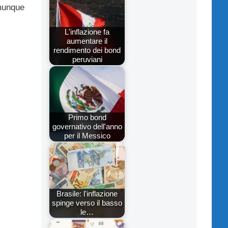
omunque
L'inflazione fa
aumentare il
rendimento dei bond
peruviani
Primo bond
governativo dell'anno
per il Messico
Brasile: l'inflazione
spinge verso il basso
le…