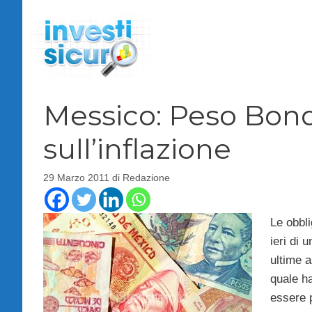
Vai
al
contenuto
Messico: Peso Bond 
sull’inflazione
29 Marzo 2011
di
Redazione
Le obbl
ieri di 
ultime a
quale ha
essere p