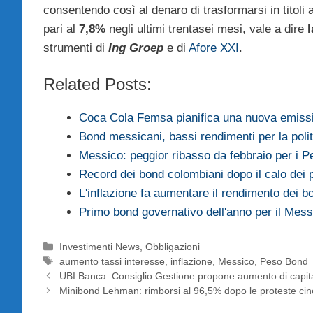
consentendo così al denaro di trasformarsi in titoli 
pari al
7,8%
negli ultimi trentasei mesi, vale a dire
l
strumenti di
Ing Groep
e di
Afore XXI
.
Related Posts:
Coca Cola Femsa pianifica una nuova emiss
Bond messicani, bassi rendimenti per la pol
Messico: peggior ribasso da febbraio per i 
Record dei bond colombiani dopo il calo dei
L'inflazione fa aumentare il rendimento dei b
Primo bond governativo dell'anno per il Mess
Categorie
Investimenti News
,
Obbligazioni
Tag
aumento tassi interesse
,
inflazione
,
Messico
,
Peso Bond
UBI Banca: Consiglio Gestione propone aumento di capit
Minibond Lehman: rimborsi al 96,5% dopo le proteste cin