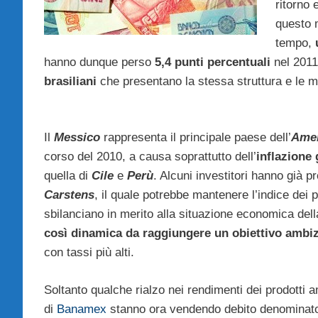
ritorno 
questo 
tempo,
hanno dunque perso
5,4 punti percentuali
nel 2011,
brasiliani
che presentano la stessa struttura e le m
Il
Messico
rappresenta il principale paese dell’
Amer
corso del 2010, a causa soprattutto dell’
inflazione
quella di
Cile
e
Perù
. Alcuni investitori hanno già 
Carstens
, il quale potrebbe mantenere l’indice dei
sbilanciano in merito alla situazione economica de
così dinamica da raggiungere un obiettivo ambiz
con tassi più alti.
Soltanto qualche rialzo nei rendimenti dei prodotti 
di
Banamex
stanno ora vendendo debito denominat