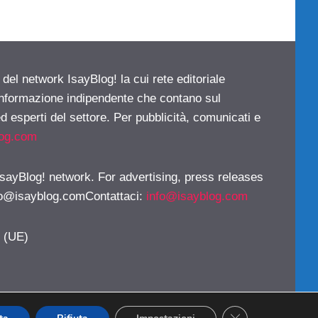
 del network IsayBlog! la cui rete editoriale
 informazione indipendente che contano sul
d esperti del settore. Per pubblicità, comunicati e
log.com
 IsayBlog! network. For advertising, press releases
fo@isayblog.comContattaci
:
info@isayblog.com
y (UE)
CLOSE GDPR CO