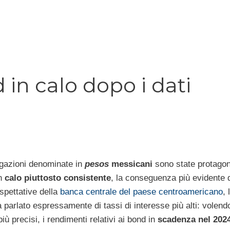
in calo dopo i dati
igazioni denominate in
pesos
messicani
sono state protagon
un
calo piuttosto consistente
, la conseguenza più evidente d
spettative della
banca centrale del paese centroamericano
, 
 parlato espressamente di tassi di interesse più alti: volend
iù precisi, i rendimenti relativi ai bond in
scadenza nel 202