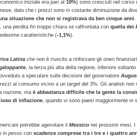
economico iniziale era pari al
10%
) sono cresciuti nel corso 
mese, dato che i prezzi sono in costante diminuzione da div
una situazione che non si registrava da ben cinque anni
.
 una perdita fin troppo chiara se raffrontata con
quella dei
edesime caratteristiche (
-1,1%
).
ica Latina
che non è riuscito a rinforzare gli oneri finanziari
 galoppante
, la terza più alta della regione, inferiore soltanto
provveduto a speculare sulle decisioni del governatore
Augus
 prezzi al consumo vicino a un
target
del 3%. Gli analisti non 
lla nazione, ma
è abbastanza difficile che la gente la consi
ioso di inflazione
, quando vi sono paesi maggiormente in s
americani potrebbe agevolare il
Messico
nei prossimi mesi. I 
o in
pesos
con
scadenze comprese tra i tre e i quattro an