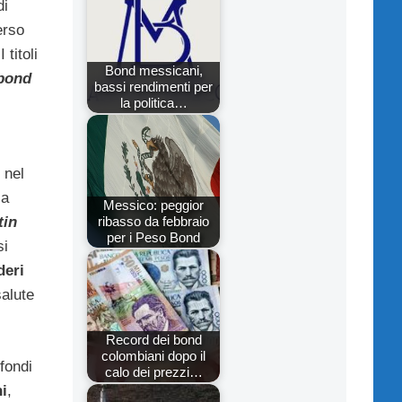
di
erso
 I titoli
Bond messicani,
bond
bassi rendimenti per
la politica…
 nel
 a
Messico: peggior
ribasso da febbraio
tin
per i Peso Bond
si
deri
alute
Record dei bond
colombiani dopo il
fondi
calo dei prezzi…
ni
,