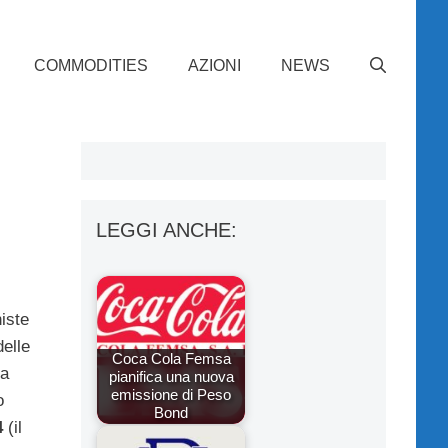
COMMODITIES
AZIONI
NEWS
LEGGI ANCHE:
iste
elle
Coca Cola Femsa
la
pianifica una nuova
emissione di Peso
o
Bond
4
(il