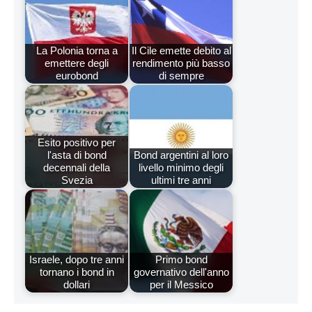
La Polonia torna a
Il Cile emette debito al
emettere degli
rendimento più basso
eurobond
di sempre
Esito positivo per
l'asta di bond
Bond argentini al loro
decennali della
livello minimo degli
Svezia
ultimi tre anni
Israele, dopo tre anni
Primo bond
tornano i bond in
governativo dell'anno
dollari
per il Messico