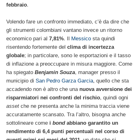
febbraio
.
Volendo fare un confronto immediato, c’è da dire che
gli strumenti colombiani vantano invece un ritorno
economico pari al
7,81%
. Il
Messico
sta quindi
risentendo fortemente del
clima di incertezza
globale
; in particolare, sono le esportazioni e il tasso
di inflazione a preoccupare in misura maggiore. Come
ha spiegato
Benjamin Souza
, manager presso il
municipio di
San Pedro Garza Garcia
, quello che sta
accadendo non è altro che una
nuova avversione dei
risparmiatori nei confronti del rischio
, quindi ogni
asset
che ne presenta anche la minima traccia viene
accuratamente scansato. Tra l’altro, bisogna anche
sottolineare come
i
bond
abbiano garantito un
rendimento di 6,4 punti percentuali nel corso di
questi primi sei mesi del 2011
, un dato che si