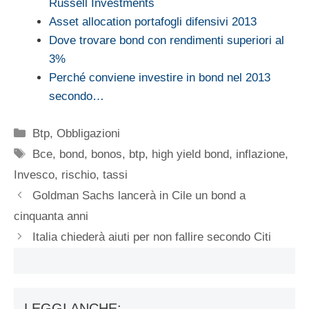
Russell Investments
Asset allocation portafogli difensivi 2013
Dove trovare bond con rendimenti superiori al
3%
Perché conviene investire in bond nel 2013
secondo…
Categorie
Btp
,
Obbligazioni
Tag
Bce
,
bond
,
bonos
,
btp
,
high yield bond
,
inflazione
,
Invesco
,
rischio
,
tassi
Goldman Sachs lancerà in Cile un bond a
cinquanta anni
Italia chiederà aiuti per non fallire secondo Citi
LEGGI ANCHE: