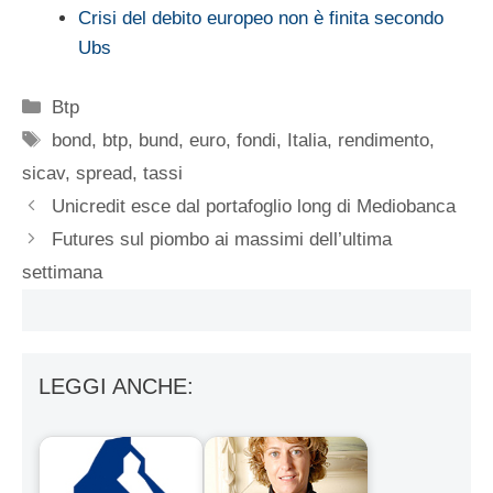
Crisi del debito europeo non è finita secondo
Ubs
Categorie
Btp
Tag
bond
,
btp
,
bund
,
euro
,
fondi
,
Italia
,
rendimento
,
sicav
,
spread
,
tassi
Unicredit esce dal portafoglio long di Mediobanca
Futures sul piombo ai massimi dell’ultima
settimana
LEGGI ANCHE: