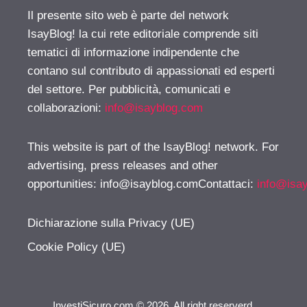
Il presente sito web è parte del network
IsayBlog! la cui rete editoriale comprende siti
tematici di informazione indipendente che
contano sul contributo di appassionati ed esperti
del settore. Per pubblicità, comunicati e
collaborazioni:
info@isayblog.com
This website is part of the IsayBlog! network. For
advertising, press releases and other
opportunities:
info@isayblog.comContattaci
:
info@isa
Dichiarazione sulla Privacy (UE)
Cookie Policy (UE)
InvestiSicuro.com © 2026. All right reserverd.