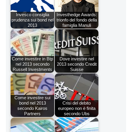
Invesco consiglia
Investhedge Awards:
prudenza sui bond nel
trionfo del fondo della
2013
famiglia Manuli
Come investire in Btp
Dove investire nel
nel 2013 secondo
2013 secondo Credit
Russell Investments
Suisse
Come investire sui
bond nel 2013
Crisi del debito
secondo Kairos
europeo non è finita
Partners
secondo Ubs