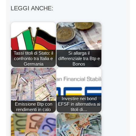
LEGGI ANCHE:
Tassi titoli di Stato: il
Si allarga il
confronto tra Italia e
differenziale tra Btp e
Germania
Bonos
Investire nei bond
Emissione Btp con
EFSF in alternativa ai
rendimenti in calo
titoli di…