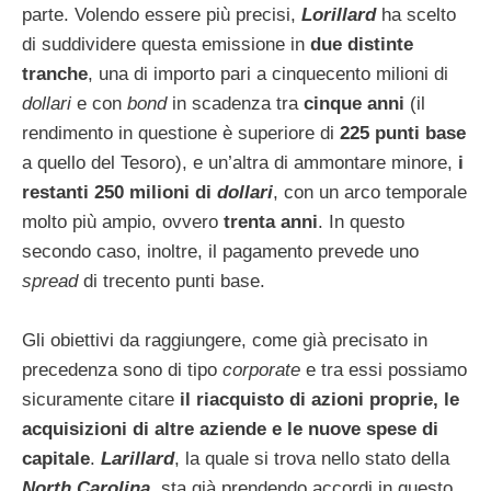
parte. Volendo essere più precisi,
Lorillard
ha scelto
di suddividere questa emissione in
due distinte
tranche
, una di importo pari a cinquecento milioni di
dollari
e con
bond
in scadenza tra
cinque anni
(il
rendimento in questione è superiore di
225 punti base
a quello del Tesoro), e un’altra di ammontare minore,
i
restanti 250 milioni di
dollari
, con un arco temporale
molto più ampio, ovvero
trenta anni
. In questo
secondo caso, inoltre, il pagamento prevede uno
spread
di trecento punti base.
Gli obiettivi da raggiungere, come già precisato in
precedenza sono di tipo
corporate
e tra essi possiamo
sicuramente citare
il riacquisto di azioni proprie, le
acquisizioni di altre aziende e le nuove spese di
capitale
.
Larillard
, la quale si trova nello stato della
North Carolina
, sta già prendendo accordi in questo