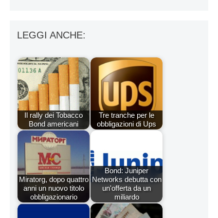
LEGGI ANCHE:
Il rally dei Tobacco
Tre tranche per le
Bond americani
obbligazioni di Ups
Bond: Juniper
Miratorg, dopo quattro
Networks debutta con
anni un nuovo titolo
un'offerta da un
obbligazionario
miliardo