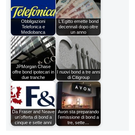
Obbligazioni
L'Egitto emette bond
Telefonica e
decennali dopo oltre
Mediobanca
un anno
JPMorgan Chase
offre bond ipotecari in
I nuovi bond a tre anni
due tranche
di Citigroup
Da Fraser and Neave
Avon sta preparando
un'offerta di bond a
l'emissione di bond a
cinque e sette anni
tre, sette…