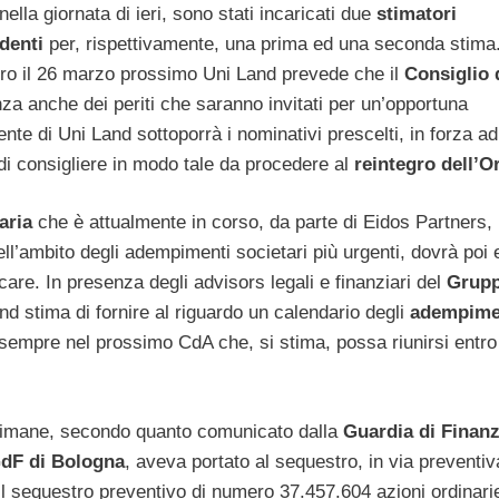
nella giornata di ieri, sono stati incaricati due
stimatori
denti
per, rispettivamente, una prima ed una seconda stima
tro il 26 marzo prossimo Uni Land prevede che il
Consiglio 
nza anche dei periti che saranno invitati per un’opportuna
dente di Uni Land sottoporrà i nominativi prescelti, in forza a
di consigliere in modo tale da procedere al
reintegro dell’
aria
che è attualmente in corso, da parte di Eidos Partners, 
ll’ambito degli adempimenti societari più urgenti, dovrà poi
re. In presenza degli advisors legali e finanziari del
Grupp
nd stima di fornire al riguardo un calendario degli
adempime
 sempre nel prossimo CdA che, si stima, possa riunirsi entro
ttimane, secondo quanto comunicato dalla
Guardia di Finan
dF di Bologna
, aveva portato al sequestro, in via preventiv
l sequestro preventivo di numero 37.457.604 azioni ordinarie