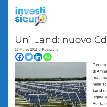
Vai
al
contenuto
Uni Land: nuovo Cd
18 Marzo 2011
di
Redazione
Tornerà 
di Ammi
ma attu
nelle s
Land
si
legate a
Per tal