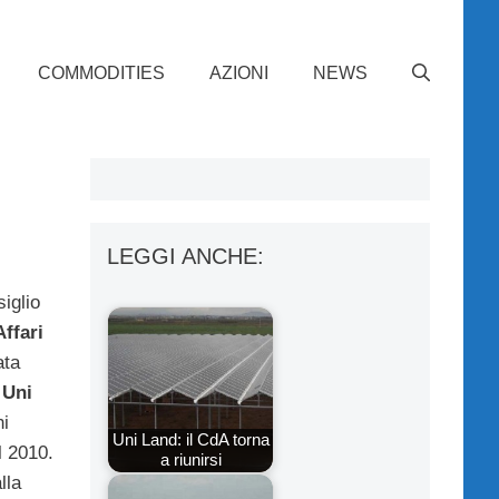
COMMODITIES
AZIONI
NEWS
LEGGI ANCHE:
siglio
ffari
ata
 Uni
ni
Uni Land: il CdA torna
l 2010.
a riunirsi
lla