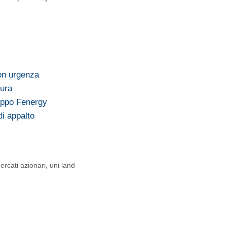
on urgenza
mura
uppo Fenergy
di appalto
ercati azionari
,
uni land