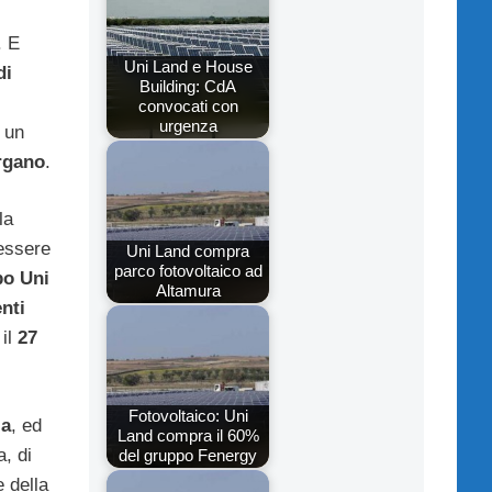
. E
Uni Land e House
di
Building: CdA
convocati con
urgenza
d un
Organo
.
la
 essere
Uni Land compra
parco fotovoltaico ad
o Uni
Altamura
nti
 il
27
Fotovoltaico: Uni
za
, ed
Land compra il 60%
a, di
del gruppo Fenergy
 della