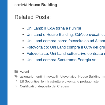
società
House Building
.
Related Posts:
Uni Land: il CdA torna a riunirsi
Uni Land e House Building: CdA convocati c
Uni Land compra parco fotovoltaico ad Alta
Fotovoltaico: Uni Land compra il 60% del gr
Fotovoltaico: Uni Land sottoscrive contratto 
Uni Land compra Santeramo Energia srl
Categorie
Azioni
Tag
azionario
,
fonti rinnovabili
,
fotovoltaico
,
House Building
,
m
Etf Securities: le infrastrutture diventano protagoniste
Certificati di deposito del Credem