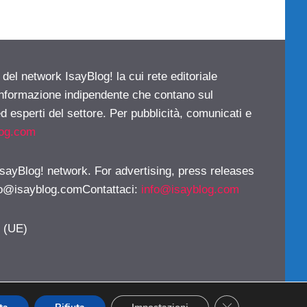
 del network IsayBlog! la cui rete editoriale
 informazione indipendente che contano sul
d esperti del settore. Per pubblicità, comunicati e
log.com
 IsayBlog! network. For advertising, press releases
fo@isayblog.comContattaci
:
info@isayblog.com
y (UE)
CLOSE GDPR CO