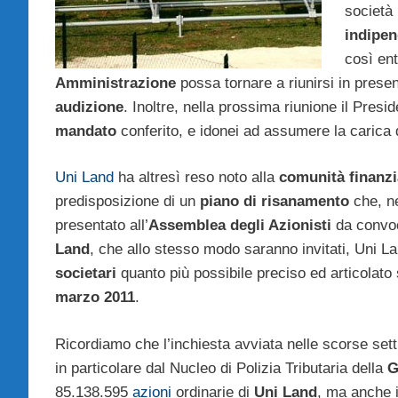
società 
indipen
così en
Amministrazione
possa tornare a riunirsi in prese
audizione
. Inoltre, nella prossima riunione il Presi
mandato
conferito, e idonei ad assumere la carica 
Uni Land
ha altresì reso noto alla
comunità finanzi
predisposizione di un
piano di risanamento
che, ne
presentato all’
Assemblea
degli Azionisti
da convoca
Land
, che allo stesso modo saranno invitati, Uni La
societari
quanto più possibile preciso ed articolato
marzo 2011
.
Ricordiamo che l’inchiesta avviata nelle scorse se
in particolare dal Nucleo di Polizia Tributaria della
G
85.138.595
azioni
ordinarie di
Uni Land
, ma anche i