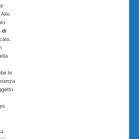
or
 Allo
nto
 di
cato,
n
ella
mbe le
istenza
ggetto
gni
sa