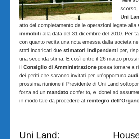
nelle s
scorso,
Uni La
atto del completamento delle operazioni legate alla
immobili
alla data del 31 dicembre del 2010. Per t
con quanto recita una nota emessa dalla società nell
stati incaricati due
stimatori indipendenti
per, ris
una seconda stima. E così entro il 26 marzo pross
il
Consiglio di Amministrazione
possa tornare a r
dei periti che saranno invitati per un’opportuna
audi
prossima riunione il Presidente di Uni Land sottoporr
forza ad un
mandato
conferito, e idonei ad assumer
in modo tale da procedere al
reintegro dell’Organ
Uni Land:
House