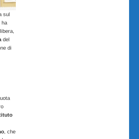
a sul
, ha
libera,
a
del
ne di
i
quota
ro
tituto
no
, che