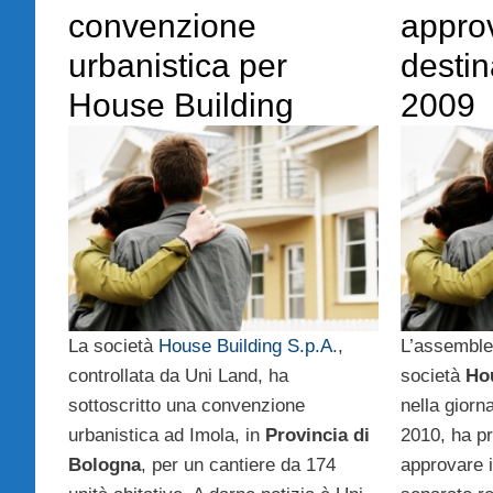
convenzione
approv
urbanistica per
destin
House Building
2009
La società
House Building S.p.A
.,
L’assemblea
controllata da Uni Land, ha
società
Ho
sottoscritto una convenzione
nella giorna
urbanistica ad Imola, in
Provincia di
2010, ha p
Bologna
, per un cantiere da 174
approvare 