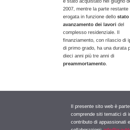
è stato acquistato nel giugno d
2007, mentre la parte restante
erogata in funzione dello
stato
avanzamento dei lavori
del
complesso residenziale. Il
finanziamento, con rilascio di 
di primo grado, ha una durata p
dieci anni più tre anni di
preammortamento
.
Il presente sito web è parte
comprende siti tematici di
contributo di appassionati e
collaborazioni:
info@isayb