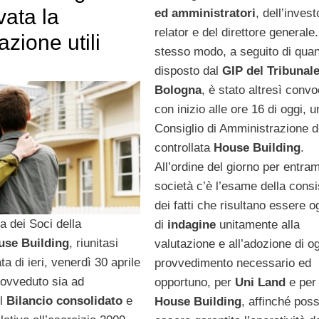
ata la
ed amministratori
, dell’invest
relator e del direttore generale.
azione utili
stesso modo, a seguito di qua
disposto dal
GIP del Tribunale
Bologna
, è stato altresì convo
con inizio alle ore 16 di oggi, u
Consiglio di Amministrazione d
controllata
House Building
.
All’ordine del giorno per entra
società c’è l’esame della cons
dei fatti che risultano essere o
 dei Soci della
di
indagine
unitamente alla
use Building
, riunitasi
valutazione e all’adozione di o
ta di ieri, venerdì 30 aprile
provvedimento necessario ed
rovveduto sia ad
opportuno, per
Uni Land
e per
il
Bilancio consolidato
e
House Building
, affinché pos