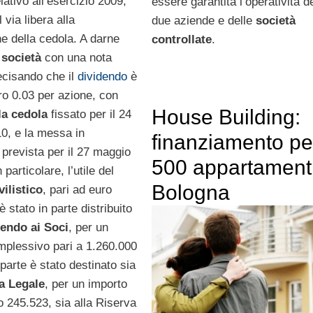
lativo all’esercizio 2009,
essere garantita l’operatività d
l via libera alla
due aziende e delle
società
ne della cedola. A darne
controllate
.
società
con una nota
recisando che il
dividendo
è
o 0.03 per azione, con
House Building:
la cedola
fissato per il 24
0, e la messa in
finanziamento pe
prevista per il 27 maggio
500 appartament
 particolare, l’utile del
Bologna
vilistico
, pari ad euro
 stato in parte distribuito
dendo ai Soci
, per un
mplessivo pari a 1.260.000
 parte è stato destinato sia
a Legale
, per un importo
o 245.523, sia alla Riserva