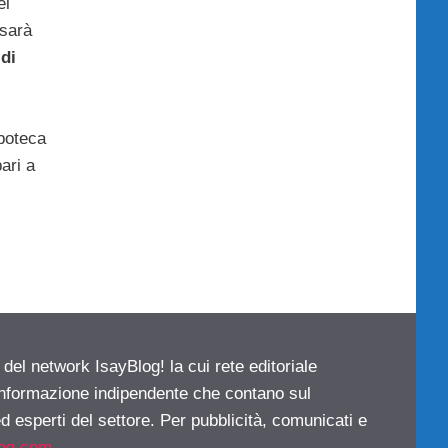
el
 sarà
 di
ipoteca
ari a
 del network IsayBlog! la cui rete editoriale
 informazione indipendente che contano sul
d esperti del settore. Per pubblicità, comunicati e
log.com