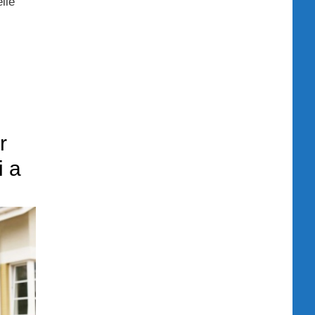
elle
r
i a