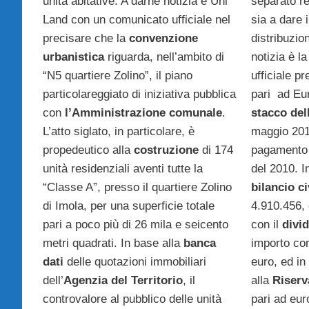
unità abitative. A darne notizia è Uni
separato re
Land con un comunicato ufficiale nel
sia a dare i
precisare che la
convenzione
distribuzio
urbanistica
riguarda, nell’ambito di
notizia è la
“N5 quartiere Zolino”, il piano
ufficiale p
particolareggiato di iniziativa pubblica
pari ad Eur
con
l’Amministrazione comunale
.
stacco del
L’atto siglato, in particolare, è
maggio 201
propedeutico alla
costruzione
di 174
pagamento 
unità residenziali aventi tutte la
del 2010. In
“Classe A”, presso il quartiere Zolino
bilancio ci
di Imola, per una superficie totale
4.910.456, è
pari a poco più di 26 mila e seicento
con il
divi
metri quadrati. In base alla
banca
importo co
dati
delle quotazioni immobiliari
euro, ed in
dell’
Agenzia
del Territorio
, il
alla
Riserv
controvalore al pubblico delle unità
pari ad eur