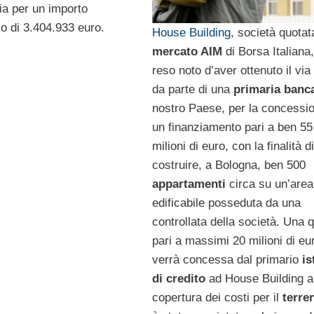
ia per un importo
o di 3.404.933 euro.
House Building
, società quotat
mercato AIM
di Borsa Italiana
reso noto d’aver ottenuto il via 
da parte di una
primaria banc
nostro Paese, per la concessio
un finanziamento pari a ben 55
milioni di euro, con la finalità d
costruire, a Bologna, ben 500
appartamenti
circa su un’area
edificabile posseduta da una
controllata della società. Una 
pari a massimi 20 milioni di eu
verrà concessa dal primario
is
di credito
ad House Building a
copertura dei costi per il
terre