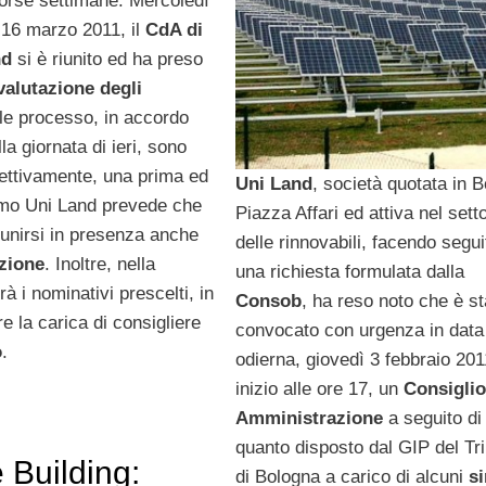
corse settimane. Mercoledì
 16 marzo 2011, il
CdA di
nd
si è riunito ed ha preso
valutazione degli
ale processo, in accordo
a giornata di ieri, sono
pettivamente, una prima ed
Uni Land
, società quotata in 
imo Uni Land prevede che
Piazza Affari ed attiva nel sett
iunirsi in presenza anche
delle rinnovabili, facendo segu
zione
. Inoltre, nella
una richiesta formulata dalla
à i nominativi prescelti, in
Consob
, ha reso noto che è st
e la carica di consigliere
convocato con urgenza in data
o
.
odierna, giovedì 3 febbraio 201
inizio alle ore 17, un
Consiglio
Amministrazione
a seguito di
quanto disposto dal GIP del Tr
 Building:
di Bologna a carico di alcuni
s