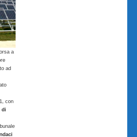
Borsa a
ore
ito ad
ato
1, con
 di
ibunale
indaci