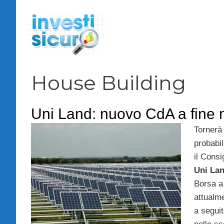
Vai
al
contenuto
House Building
Uni Land: nuovo CdA a fine
Tornerà 
probabil
il Consi
Uni La
Borsa 
attualm
a seguit