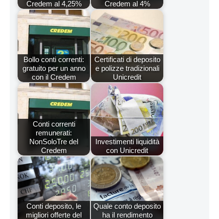
Credem al 4,25%
Credem al 4%
Bollo conti correnti:
Certificati di deposito
gratuito per un anno
e polizze tradizionali
con il Credem
Unicredit
Conti correnti
remunerati:
NonSoloTre del
Investimenti liquidità
Credem
con Unicredit
Conti deposito, le
Quale conto deposito
migliori offerte del
ha il rendimento