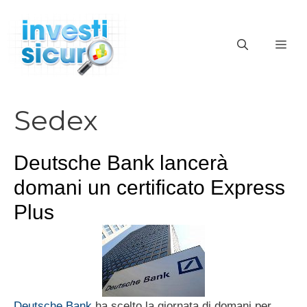
Vai
al
ME
contenuto
Sedex
Deutsche Bank lancerà
domani un certificato Express
Plus
Deutsche Bank
ha scelto la giornata di domani per