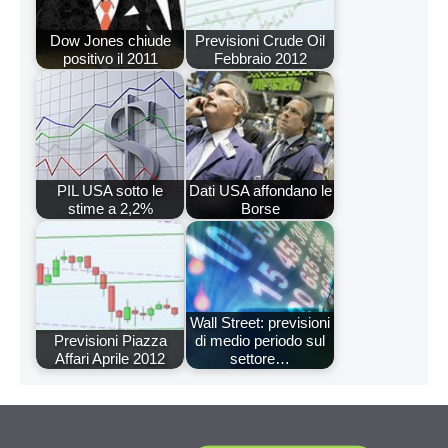
Dow Jones chiude
Previsioni Crude Oil
positivo il 2011
Febbraio 2012
PIL USA sotto le
Dati USA affondano le
stime a 2,2%
Borse
Wall Street: previsioni
Previsioni Piazza
di medio periodo sul
Affari Aprile 2012
settore…