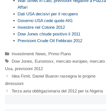
Wall Street in calo, previsioni negative a Piazza
Affari
Dati USA decisivi per il recupero
Governo USA cede quote AIG
Investire nel Cotone 2012
Dow Jones chiude positivo il 2011
Previsioni Crude Oil Febbraio 2012
Categorie
Investimenti News
,
Primo Piano
Tag
Dow Jones
,
Eurostoxx
,
mercato europeo
,
mercato
Usa
,
previsioni 2012
Idea Fimit, Daniel Buaron rassegna le proprie
dimissioni
Terza asta obbligazionaria del 2012 per la Nigeria