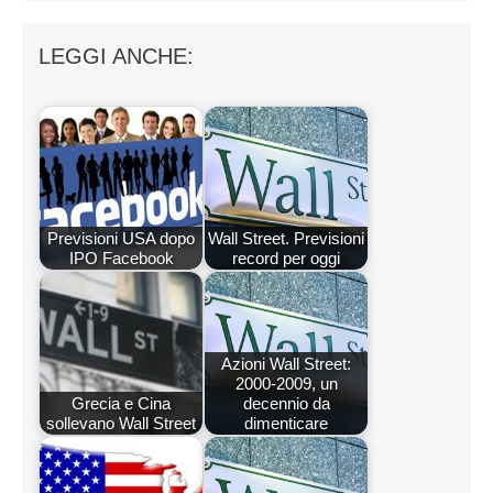
LEGGI ANCHE:
Previsioni USA dopo
Wall Street. Previsioni
IPO Facebook
record per oggi
Azioni Wall Street:
2000-2009, un
Grecia e Cina
decennio da
sollevano Wall Street
dimenticare