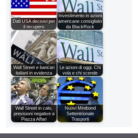
Investimento in azioni
Dati USA decisivi per
americane consigliato
il recupero
da BlackRock
Wall Street e bancari
Le azioni di oggi. Chi
italiani in evidenza
vola e chi scende
Wall Street in calo,
Nuovi Minibond
previsioni negative a
Settentrionale
Piazza Affari
Trasporti