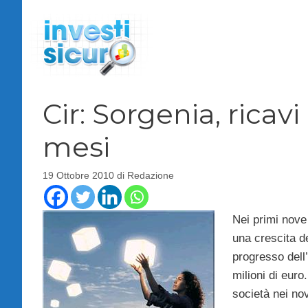
Vai
al
contenuto
Cir: Sorgenia, ricav
mesi
19 Ottobre 2010
di
Redazione
Nei primi nove
una crescita de
progresso dell’
milioni di eur
società nei no