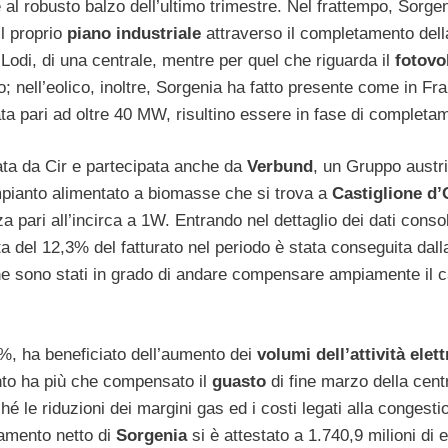
 al robusto balzo dell’ultimo trimestre. Nel frattempo, Sorge
il proprio
piano industriale
attraverso il completamento dell
Lodi, di una centrale, mentre per quel che riguarda il
fotovo
; nell’eolico, inoltre, Sorgenia ha fatto presente come in Fr
a pari ad oltre 40 MW, risultino essere in fase di completa
lata da Cir e partecipata anche da
Verbund
, un Gruppo austr
impianto alimentato a biomasse che si trova a
Castiglione d’
a pari all’incirca a 1W. Entrando nel dettaglio dei dati consol
ita del 12,3% del fatturato nel periodo è stata conseguita dall
e sono stati in grado di andare compensare ampiamente il c
%, ha beneficiato dell’aumento dei
volumi dell’attività elett
nto ha più che compensato il
guasto
di fine marzo della centr
é le riduzioni dei margini gas ed i costi legati alla congesti
tamento netto di
Sorgenia
si è attestato a 1.740,9 milioni di 