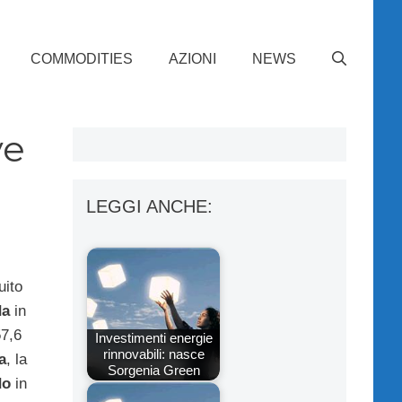
COMMODITIES
AZIONI
NEWS
ve
LEGGI ANCHE:
uito
da
in
57,6
Investimenti energie
rinnovabili: nasce
a
, la
Sorgenia Green
do
in