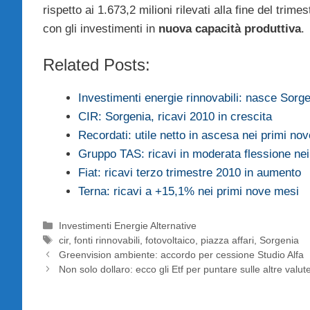
rispetto ai 1.673,2 milioni rilevati alla fine del trim
con gli investimenti in
nuova capacità produttiva
.
Related Posts:
Investimenti energie rinnovabili: nasce Sorg
CIR: Sorgenia, ricavi 2010 in crescita
Recordati: utile netto in ascesa nei primi no
Gruppo TAS: ricavi in moderata flessione ne
Fiat: ricavi terzo trimestre 2010 in aumento
Terna: ricavi a +15,1% nei primi nove mesi
Categorie
Investimenti Energie Alternative
Tag
cir
,
fonti rinnovabili
,
fotovoltaico
,
piazza affari
,
Sorgenia
Greenvision ambiente: accordo per cessione Studio Alfa
Non solo dollaro: ecco gli Etf per puntare sulle altre valut