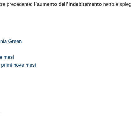
estre precedente;
l’aumento dell’indebitamento
netto è spieg
enia Green
ve mesi
i primi nove mesi
e