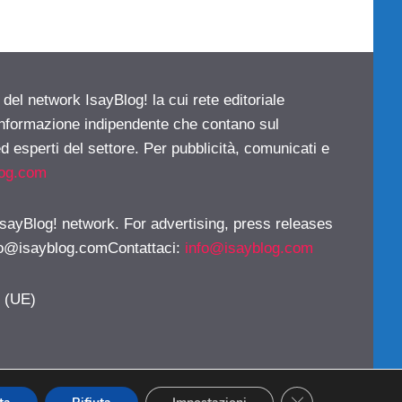
 del network IsayBlog! la cui rete editoriale
 informazione indipendente che contano sul
d esperti del settore. Per pubblicità, comunicati e
log.com
 IsayBlog! network. For advertising, press releases
fo@isayblog.comContattaci
:
info@isayblog.com
y (UE)
CLOSE GDPR CO