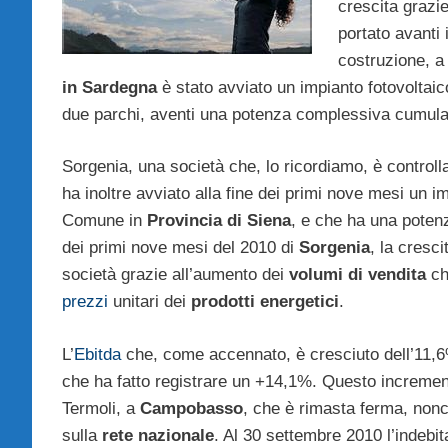
crescita grazie
portato avanti 
costruzione, a 
in Sardegna
è stato avviato un impianto fotovoltaico
due parchi, aventi una potenza complessiva cumulat
Sorgenia, una società che, lo ricordiamo, è control
ha inoltre avviato alla fine dei primi nove mesi un 
Comune in
Provincia di Siena
, e che ha una potenz
dei primi nove mesi del 2010 di
Sorgenia
, la cresc
società grazie all’aumento dei
volumi di vendita
ch
prezzi
unitari dei
prodotti energetici
.
L’
Ebitda
che, come accennato, è cresciuto dell’11,6
che ha fatto registrare un +14,1%. Questo increme
Termoli, a
Campobasso
, che è rimasta ferma, nonch
sulla
rete nazionale
. Al 30 settembre 2010 l’indebi