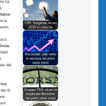
nia ha
a
ltaico
ancia
CIR: Sorgenia, ricavi
mento.
2010 in crescita
iaco,
Orcia
,
idati
Recordati: utile netto
in ascesa nei primi
a
nove mesi
alo dei
rica
Gruppo TAS: ricavi in
ale di
moderata flessione
one
nei primi nove mesi
euro