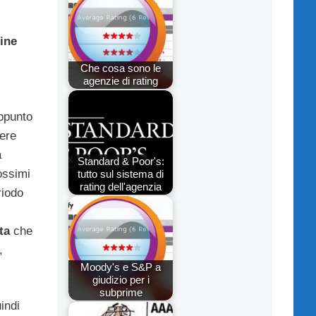
ine
Che cosa sono le
agenzie di rating
appunto
vere
a
Standard & Poor's:
ossimi
tutto sul sistema di
rating dell'agenzia
riodo
ta
che
,
Moody's e S&P a
giudizio per i
subprime
indi