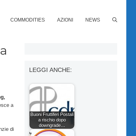
COMMODITIES
AZIONI
NEWS
da
LEGGI ANCHE:
ng,
esce a
Buoni Fruttiferi Postali
a rischio dopo
downgrade…
nzie di