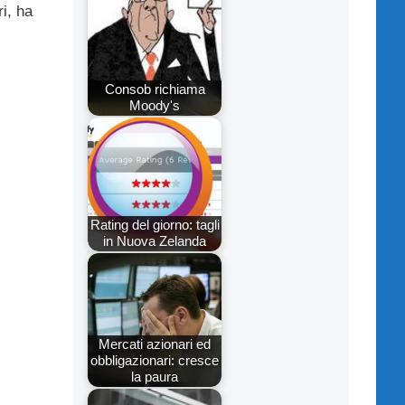
i, ha
Consob richiama
Moody's
Rating del giorno: tagli
in Nuova Zelanda
Mercati azionari ed
obbligazionari: cresce
la paura