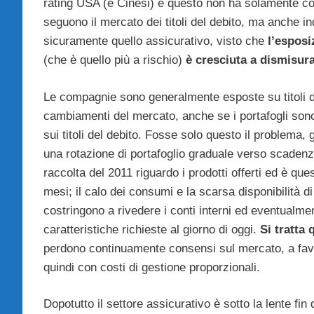
rating USA (e Cinesi) e questo non ha solamente cons
seguono il mercato dei titoli del debito, ma anche indi
sicuramente quello assicurativo, visto che
l’esposi
(che è quello più a rischio)
è cresciuta a dismisur
Le compagnie sono generalmente esposte su titoli di
cambiamenti del mercato, anche se i portafogli sono i
sui titoli del debito. Fosse solo questo il problema,
una rotazione di portafoglio graduale verso scadenz
raccolta del 2011 riguardo i prodotti offerti ed è qu
mesi; il calo dei consumi e la scarsa disponibilità di
costringono a rivedere i conti interni ed eventualmen
caratteristiche richieste al giorno di oggi.
Si tratta 
perdono continuamente consensi sul mercato, a favore
quindi con costi di gestione proporzionali.
Dopotutto il settore assicurativo è sotto la lente fin 