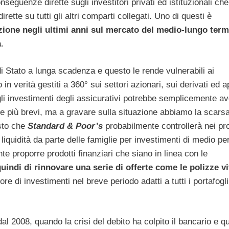
eguenze dirette sugli investitori privati ed istituzionali che
rette su tutti gli altri comparti collegati. Uno di questi è
zione negli ultimi anni sul mercato del medio-lungo term
a
.
 Stato a lunga scadenza e questo le rende vulnerabili ai
n verità gestiti a 360° sui settori azionari, sui derivati ed 
 gli investimenti degli assicurativi potrebbe semplicemente a
e più brevi, ma a gravare sulla situazione abbiamo la scars
esto che
Standard & Poor’s
probabilmente controllerà nei pr
 liquidità da parte delle famiglie per investimenti di medio pe
te proporre prodotti finanziari che siano in linea con le
quindi di rinnovare una serie di offerte come le polizze vi
 di investimenti nel breve periodo adatti a tutti i portafogli
dal 2008, quando la crisi del debito ha colpito il bancario e qu