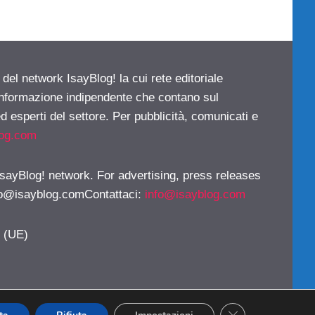
 del network IsayBlog! la cui rete editoriale
 informazione indipendente che contano sul
d esperti del settore. Per pubblicità, comunicati e
log.com
 IsayBlog! network. For advertising, press releases
fo@isayblog.comContattaci
:
info@isayblog.com
y (UE)
CLOSE GDPR CO