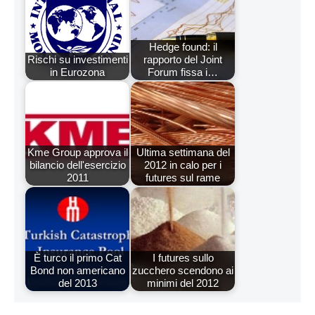
Hedge found: il
Rischi su investimenti
rapporto del Joint
in Eurozona
Forum fissa i…
Kme Group approva il
Ultima settimana del
bilancio dell'esercizio
2012 in calo per i
2011
futures sul rame
È turco il primo Cat
I futures sullo
Bond non americano
zucchero scendono ai
del 2013
minimi del 2012