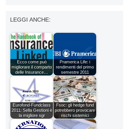
LEGGI ANCHE:
Ecco come può
Pramerica Life: i
migliorare il comparto
rendimenti del primo
delle Insurance…
semestre 2011
Eurofond-Fundclass
Fsoc: gli hedge fund
2011: Sella Gestioni è
potrebbero provocare
la migliore sgr
rischi sistemici