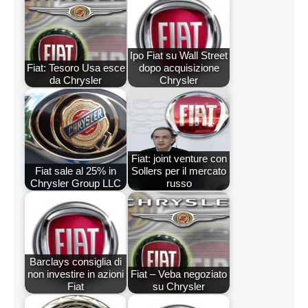
Ipo Fiat su Wall Street
Fiat: Tesoro Usa esce
dopo acquisizione
da Chrysler
Chrysler
Fiat: joint venture con
Fiat sale al 25% in
Sollers per il mercato
Chrysler Group LLC
russo
Barclays consiglia di
non investire in azioni
Fiat – Veba negoziato
Fiat
su Chrysler