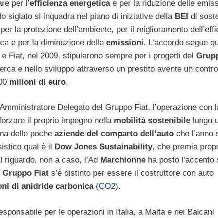
re per l’
efficienza
energetica
e per la riduzione delle emiss
o siglato si inquadra nel piano di iniziative della
BEI
di sost
 per la protezione dell’ambiente, per il miglioramento dell’eff
ca e per la diminuzione delle
emissioni
. L’accordo segue qu
e Fiat, nel 2009, stipularono sempre per i progetti del
Grupp
cerca e nello sviluppo attraverso un prestito avente un contr
400
milioni di euro
.
 Amministratore Delegato del Gruppo Fiat, l’operazione con 
fforzare il proprio impegno nella
mobilità sostenibile
lungo 
una delle poche
aziende del comparto dell’auto
che l’anno 
istico qual è il
Dow Jones Sustainability
, che premia propr
 Al riguardo, non a caso, l’Ad
Marchionne
ha posto l’accento 
l
Gruppo Fiat
s’è distinto per essere il costruttore con auto
ni di anidride carbonica
(
CO2
).
esponsabile per le operazioni in Italia, a Malta e nei Balcani