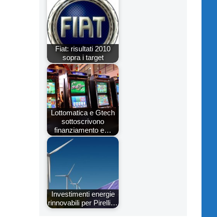
Fiat: risultati 2010
sopra i target
Lottomatica e Gtech
sottoscrivono
finanziamento e…
Investimenti energie
rinnovabili per Pirelli…