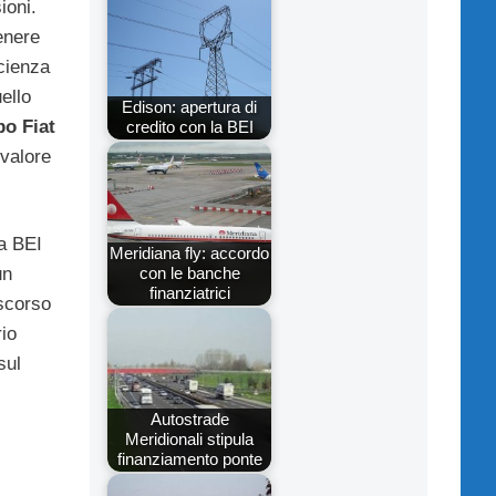
ioni.
enere
icienza
ello
Edison: apertura di
o Fiat
credito con la BEI
ovalore
la BEI
Meridiana fly: accordo
con le banche
un
finanziatrici
scorso
io
sul
Autostrade
Meridionali stipula
finanziamento ponte