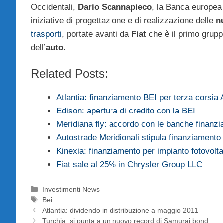
Occidentali,
Dario Scannapieco
, la Banca europea p
iniziative di progettazione e di realizzazione delle
n
trasporti
, portate avanti da
Fiat
che è il primo gruppo
dell’
auto
.
Related Posts:
Atlantia: finanziamento BEI per terza corsia
Edison: apertura di credito con la BEI
Meridiana fly: accordo con le banche finanzia
Autostrade Meridionali stipula finanziamento
Kinexia: finanziamento per impianto fotovolta
Fiat sale al 25% in Chrysler Group LLC
Categorie
Investimenti News
Tag
Bei
Atlantia: dividendo in distribuzione a maggio 2011
Turchia, si punta a un nuovo record di Samurai bond