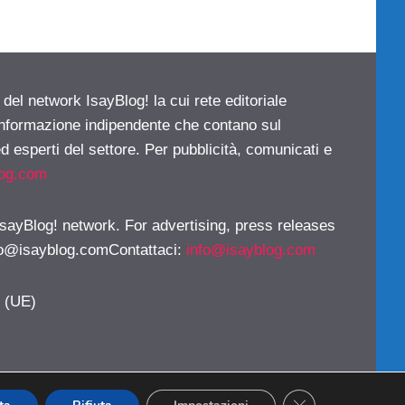
 del network IsayBlog! la cui rete editoriale
 informazione indipendente che contano sul
d esperti del settore. Per pubblicità, comunicati e
log.com
 IsayBlog! network. For advertising, press releases
fo@isayblog.comContattaci
:
info@isayblog.com
y (UE)
CLOSE GDPR CO