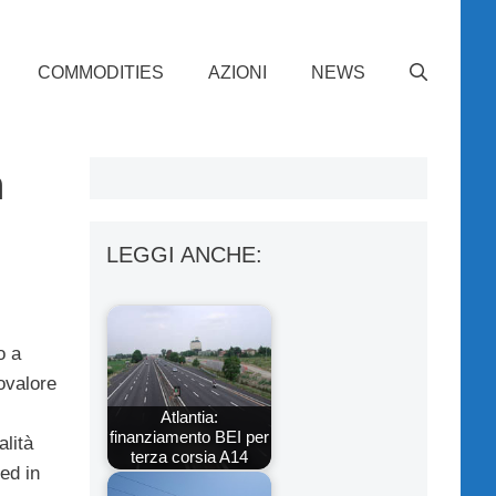
COMMODITIES
AZIONI
NEWS
a
LEGGI ANCHE:
o a
ovalore
Atlantia:
finanziamento BEI per
lità
terza corsia A14
 ed in