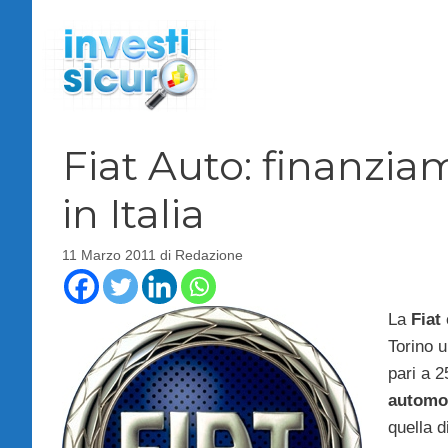
Vai
al
contenuto
Fiat Auto: finanzia
in Italia
11 Marzo 2011
di
Redazione
La
Fiat
Torino u
pari a 2
automob
quella d