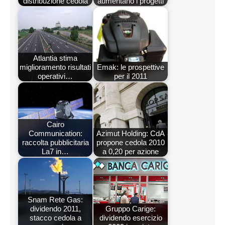
distribuzione cedola
aumentano i progetti
Atlantia stima
miglioramento risultati
Emak: le prospettive
operativi…
per il 2011
Cairo
Communication:
Azimut Holding: CdA
raccolta pubblicitaria
propone cedola 2010
La7 in…
a 0,20 per azione
Snam Rete Gas:
dividendo 2011,
Gruppo Carige:
stacco cedola a
dividendo esercizio