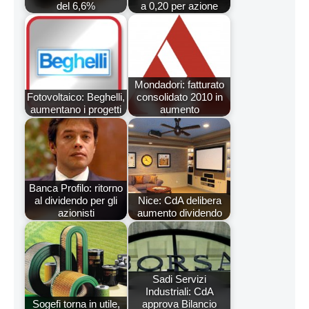
del 6,6%
a 0,20 per azione
Mondadori: fatturato
Fotovoltaico: Beghelli,
consolidato 2010 in
aumentano i progetti
aumento
Banca Profilo: ritorno
al dividendo per gli
Nice: CdA delibera
azionisti
aumento dividendo
Sadi Servizi
Industriali: CdA
Sogefi torna in utile,
approva Bilancio