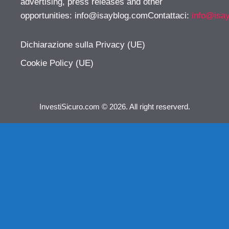
advertising, press releases and other
opportunities:
info@isayblog.comContattaci
:
info@isa
Dichiarazione sulla Privacy (UE)
Cookie Policy (UE)
InvestiSicuro.com © 2026. All right reserverd.