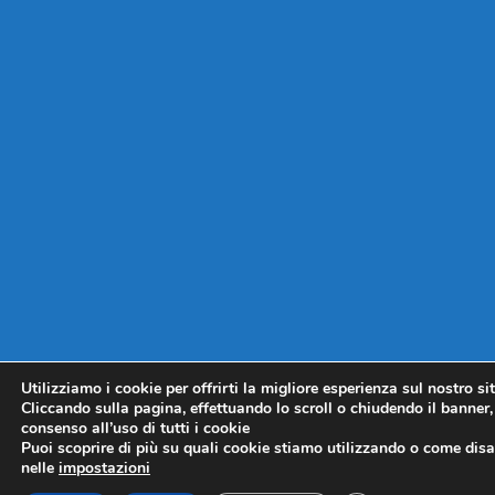
Utilizziamo i cookie per offrirti la migliore esperienza sul nostro si
Cliccando sulla pagina, effettuando lo scroll o chiudendo il banner, 
consenso all’uso di tutti i cookie
Puoi scoprire di più su quali cookie stiamo utilizzando o come disat
nelle
impostazioni