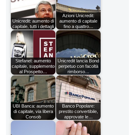
Azioni Unicredit:
Unicredit: aumento di
aumento di capitale
capitale, tutti i dettagli
fino a quattro…
Stefanel: aumento
Unicredit lancia Bond
capitale, supplemento
perpetuo con facoltà
al Prospetto…
rimborso…
UBI Banca: aumento
Banco Popolare:
di capitale, via libera
prestito convertibile,
Consob
approvate le…