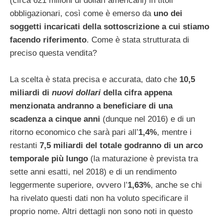
(circa 621 milioni di dollari americani) in titoli
obbligazionari, così come è emerso da
uno dei
soggetti incaricati della sottoscrizione a cui stiamo
facendo riferimento
. Come è stata strutturata di
preciso questa vendita?
La scelta è stata precisa e accurata, dato che
10,5
miliardi di
nuovi dollari
della cifra appena
menzionata andranno a beneficiare di una
scadenza a cinque anni
(dunque nel 2016) e di un
ritorno economico che sarà pari all’
1,4%
, mentre i
restanti
7,5 miliardi del totale godranno di un arco
temporale più lungo
(la maturazione è prevista tra
sette anni esatti, nel 2018) e di un rendimento
leggermente superiore, ovvero l’
1,63%
, anche se chi
ha rivelato questi dati non ha voluto specificare il
proprio nome. Altri dettagli non sono noti in questo