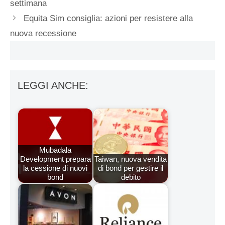
settimana
Equita Sim consiglia: azioni per resistere alla
nuova recessione
LEGGI ANCHE:
Mubadala
Development prepara
Taiwan, nuova vendita
la cessione di nuovi
di bond per gestire il
bond
debito