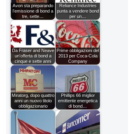
Avon sta preparando
Reliance Industries
l'emissione di bond a
punta a vendere bond
tre, sette…
per un…
Da Fraser and Neave
Prime obbligazioni del
un'offerta di bond a
2013 per Coca-Cola
cinque e sette anni
Company
Miratorg, dopo quattro
Phillips 66 miglior
anni un nuovo titolo
emittente energetica
obbligazionario
di bond…