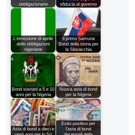
obbligazionarie
sfiducia al governo
L'emissione di aprile
Il primo Samurai
delle obbligazioni
Bond della storia per
nigeriane
la Slovacchia
Bond sovrani a 5 e 10
Nuova asta di bond
anni per la Nigeria
per la Nigeria
Esito positivo per
Asta di bond a dieci e
l'asta di bond
venti anni per lo Sri
decennali della