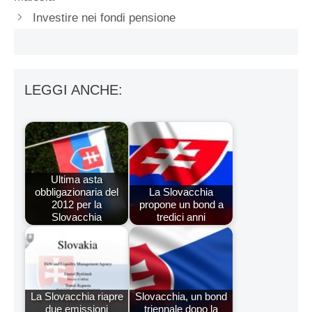
Investire nei fondi pensione
LEGGI ANCHE:
Ultima asta
obbligazionaria del
La Slovacchia
2012 per la
propone un bond a
Slovacchia
tredici anni
La Slovacchia riapre
Slovacchia, un bond
due emissioni
triennale dopo la