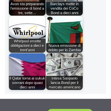
Avon sta preparando
Barclays mette in
l'emissione di bond a
vendita dei CoCo
tre, sette…
Bond a dieci anni
Whirlpool emette
obbligazioni a dieci e
Nuova emissione di
trent'anni
debito per lo Zambia
Il Qatar torna ai sukuk
Intesa Sanpaolo
sovrani dopo quasi
lancia Bond per il
dieci anni
mercato americano