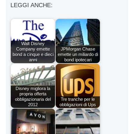
LEGGI ANCHE:
Walt Disney
Company emette
JPMorgan Chase
bond a cinque e dieci
emette un miliardo di
anni
bond ipotecari
Disney migliora la
propria offerta
obbligazionaria del
Tre tranche per le
2012
obbligazioni di Ups