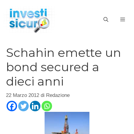
Vai
al
ME
contenuto
Schahin emette un
bond secured a
dieci anni
22 Marzo 2012
di
Redazione