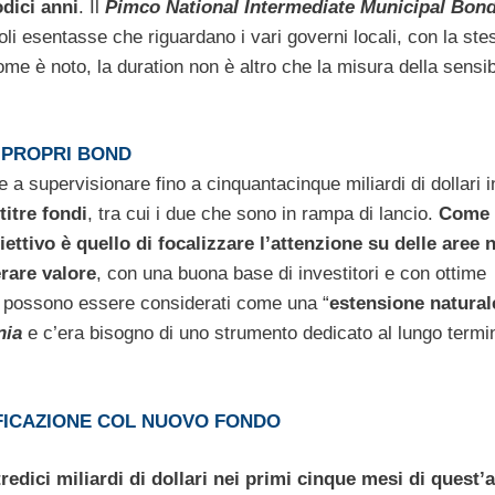
odici anni
. Il
Pimco National Intermediate Municipal Bon
itoli esentasse che riguardano i vari governi locali, con la ste
ome è noto, la duration non è altro che la misura della sensibi
I PROPRI BOND
 a supervisionare fino a cinquantacinque miliardi di dollari i
titre fondi
, tra cui i due che sono in rampa di lancio.
Come 
biettivo è quello di focalizzare l’attenzione su delle aree 
rare valore
, con una buona base di investitori e con ottime
di possono essere considerati come una “
estensione natural
nia
e c’era bisogno di uno strumento dedicato al lungo termi
FICAZIONE COL NUOVO FONDO
tredici miliardi di dollari nei primi cinque mesi di quest’