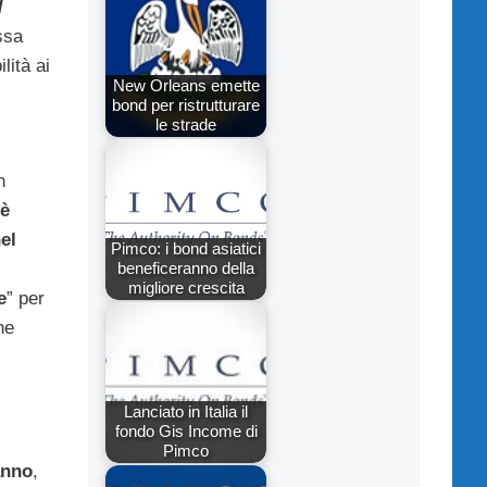
d
ssa
lità ai
New Orleans emette
bond per ristrutturare
le strade
n
è
nel
Pimco: i bond asiatici
beneficeranno della
migliore crescita
e
” per
ne
Lanciato in Italia il
fondo Gis Income di
Pimco
anno
,