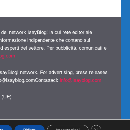
 del network IsayBlog! la cui rete editoriale
 informazione indipendente che contano sul
d esperti del settore. Per pubblicità, comunicati e
log.com
 IsayBlog! network. For advertising, press releases
fo@isayblog.comContattaci
:
info@isayblog.com
y (UE)
CLOSE GDPR CO