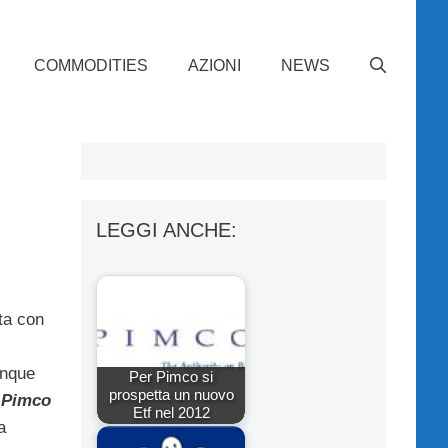
COMMODITIES
AZIONI
NEWS
i
LEGGI ANCHE:
ta con
nque
Per Pimco si
prospetta un nuovo
l
Pimco
Etf nel 2012
a