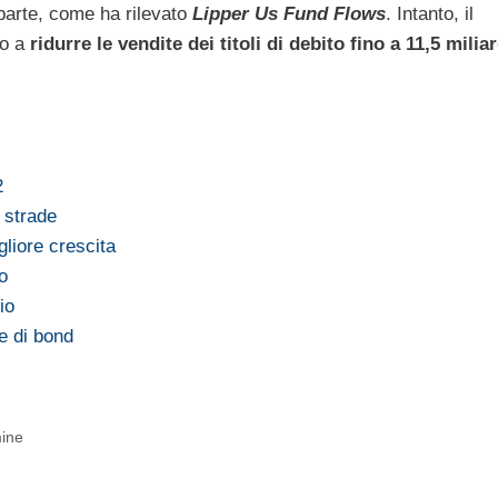
 parte, come ha rilevato
Lipper Us Fund Flows
. Intanto, il
to a
ridurre le vendite dei titoli di debito fino a 11,5 miliar
2
 strade
gliore crescita
o
io
e di bond
mine