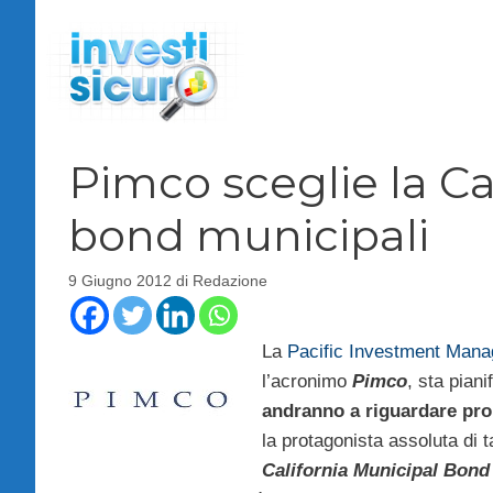
Vai
al
contenuto
Pimco sceglie la Cal
bond municipali
9 Giugno 2012
di
Redazione
La
Pacific Investment Man
l’acronimo
Pimco
, sta piani
andranno a riguardare prop
la protagonista assoluta di ta
California Municipal Bond