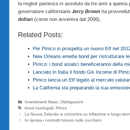
la miglior partenza in assoluto da tre anni a questa
governatore californiano
Jerry Brown
ha provvedu
dollari
(come non avveniva dal 2006).
Related Posts:
Per Pimco si prospetta un nuovo Etf nel 201
New Orleans emette bond per ristrutturare le
Pimco: i bond asiatici beneficeranno della mi
Lanciato in Italia il fondo Gis Income di Pimc
Pimco lancia un Etf legato al mercato valutar
La California sta preparando la sua emission
Categorie
Investimenti News
,
Obbligazioni
Tag
bond municipali
,
Pimco
La Nuova Zelanda si concentra su inflazione e lungo ter
In ripresa i contratti futures sullo zucchero