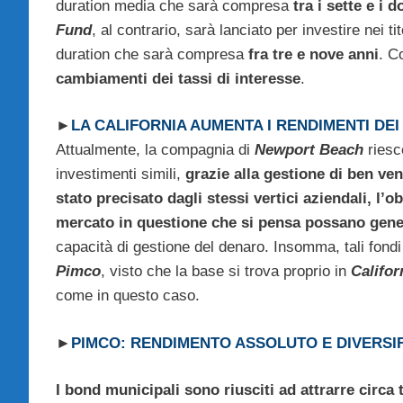
duration media che sarà compresa
tra i sette e i d
Fund
, al contrario, sarà lanciato per investire nei t
duration che sarà compresa
fra tre e nove anni
. C
cambiamenti dei tassi di interesse
.
►
LA CALIFORNIA AUMENTA I RENDIMENTI DE
Attualmente, la compagnia di
Newport Beach
riesce
investimenti simili,
grazie alla gestione di ben ven
stato precisato dagli stessi vertici aziendali, l’o
mercato in questione che si pensa possano gene
capacità di gestione del denaro. Insomma, tali fon
Pimco
, visto che la base si trova proprio in
Califor
come in questo caso.
►
PIMCO: RENDIMENTO ASSOLUTO E DIVERSI
I bond municipali sono riusciti ad attrarre circa 