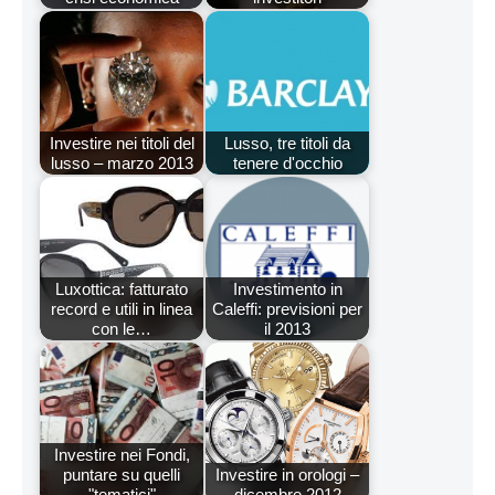
Investire nei titoli del
Lusso, tre titoli da
lusso – marzo 2013
tenere d'occhio
Luxottica: fatturato
Investimento in
record e utili in linea
Caleffi: previsioni per
con le…
il 2013
Investire nei Fondi,
puntare su quelli
Investire in orologi –
"tematici"
dicembre 2012