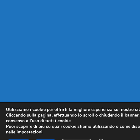
Utilizziamo i cookie per offrirti la migliore esperienza sul nostro si
Cliccando sulla pagina, effettuando lo scroll o chiudendo il banner, 
consenso all’uso di tutti i cookie
Puoi scoprire di più su quali cookie stiamo utilizzando o come disat
nelle
impostazioni