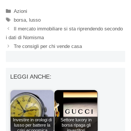
Categorie
Azioni
Tag
borsa
,
lusso
Il mercato immobiliare si sta riprendendo secondo
i dati di Nomisma
Tre consigli per chi vende casa
LEGGI ANCHE:
Investire in orologi di
Settore luxory in
lusso per battere la
borsa ripaga gli
crisi economica
investitori