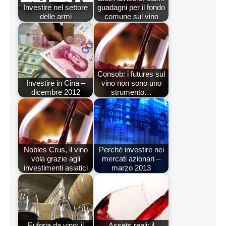
Investire nel settore
guadagni per il fondo
delle armi
comune sul vino
Consob: i futures sul
Investire in Cina –
vino non sono uno
dicembre 2012
strumento…
Nobles Crus, il vino
Perché investire nei
vola grazie agli
mercati azionari –
investimenti asiatici
marzo 2013
Euforia da vino: il
Assets reali: il