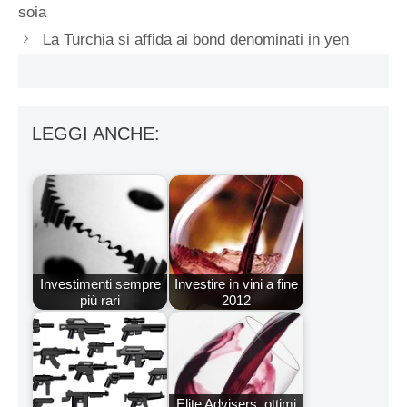
soia
La Turchia si affida ai bond denominati in yen
LEGGI ANCHE:
Investimenti sempre
Investire in vini a fine
più rari
2012
Elite Advisers, ottimi