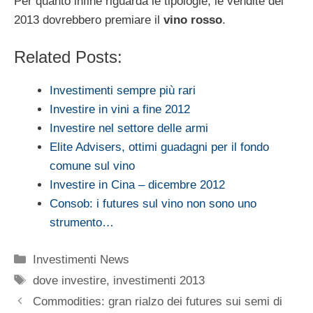
Per quanto infine riguarda le tipologie, le vendite del
2013 dovrebbero premiare il
vino rosso
.
Related Posts:
Investimenti sempre più rari
Investire in vini a fine 2012
Investire nel settore delle armi
Elite Advisers, ottimi guadagni per il fondo
comune sul vino
Investire in Cina – dicembre 2012
Consob: i futures sul vino non sono uno
strumento…
Categorie
Investimenti News
Tag
dove investire
,
investimenti 2013
Commodities: gran rialzo dei futures sui semi di