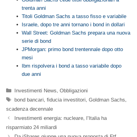
trenta anni
Titoli Goldman Sachs a tasso fisso e variabile
Israele, dopo tre anni tornano i bond in dollari
Wall Street: Goldman Sachs prepara una nuova
serie di bond
JPMorgan: primo bond trentennale dopo otto
mesi
Ibm rispolvera i bond a tasso variabile dopo
due anni
Categorie
Investimenti News
,
Obbligazioni
Tag
bond bancari
,
fiducia investitori
,
Goldman Sachs
,
scadenza decennale
Investimenti energia: nucleare, l’Italia ha
risparmiato 24 miliardi
Da iShares giunge una nuova proposta di Etf