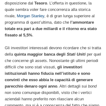
disposizione dal
Tesoro
. L’offerta in questione, la
quale sembra voler fare concorrenza alla storica
rivale,
Morgan Stanley
, è di gran lunga superiore al
programma di quest’ultima, dato che
l’ammontare
totale era pari a due miliardi e il ritorno era stato
fissato al 5,5%
.
Gli investitori interessati devono ricordare che si tratta
della
quinta maggior banca degli
Stati Uniti
per quel
che concerne gli assets. Nonostante gli ultimi periodi
difficili che sono stati vissuti,
gli investitori
istituzionali hanno fiducia nell’istituto e sono
convinti che esso abbia le capacità di generare
parecchio denaro ogni anno
. Altri dettagli sui
bond
non sono comunque disponibili, visto che i vertici
aziendali hanno preferito non rilasciare alcun
commento, ma si è a conoscenza del fatto che siamo