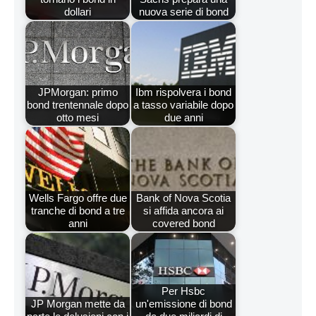
dollari
nuova serie di bond
JPMorgan: primo
Ibm rispolvera i bond
bond trentennale dopo
a tasso variabile dopo
otto mesi
due anni
Wells Fargo offre due
Bank of Nova Scotia
tranche di bond a tre
si affida ancora ai
anni
covered bond
Per Hsbc
JP Morgan mette da
un'emissione di bond