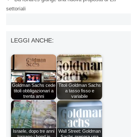
settoriali
LEGGI ANCHE:
Goldman Sachs cede
Titoli Goldman Sachs
titoli obbligazionari a
a tasso fisso e
trenta anni
variabile
Israele, dopo tre anni
Wall Street: Goldman
tornano i bond in
Sachs prepara una