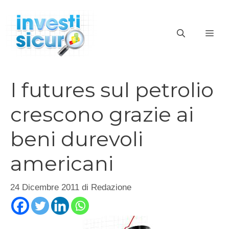
Vai
al
ME
contenuto
I futures sul petrolio
crescono grazie ai
beni durevoli
americani
24 Dicembre 2011
di
Redazione