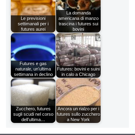
La domanda
Le previsioni
americana di manzo
settimanali per i
trascina i futures sui
futures aurei
bovini
Futures e gas
naturale, un'ultima
Futures: bovini e suini
settimana in declino
in calo a Chicago
Zucchero, futures
Ancora un rialzo per i
sugli scudi nel corso
futures sullo zucchero
dell'ultima…
a New York