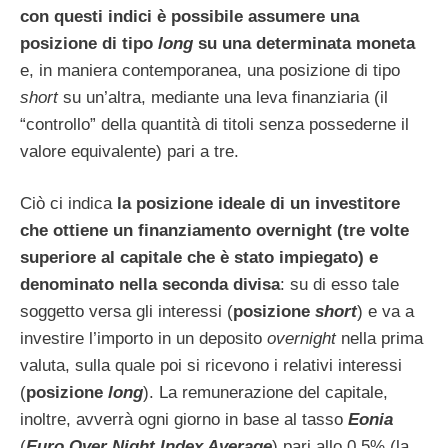
con questi indici è possibile assumere una
posizione di tipo
long
su una determinata moneta
e, in maniera contemporanea, una posizione di tipo
short
su un’altra, mediante una leva finanziaria (il
“controllo” della quantità di titoli senza possederne il
valore equivalente) pari a tre.
Ciò ci indica
la posizione ideale di un investitore
che ottiene un finanziamento overnight (tre volte
superiore al capitale che è stato impiegato) e
denominato nella seconda divisa
: su di esso tale
soggetto versa gli interessi (
posizione
short
) e va a
investire l’importo in un deposito
overnight
nella prima
valuta, sulla quale poi si ricevono i relativi interessi
(
posizione
long
). La remunerazione del capitale,
inoltre, avverrà ogni giorno in base al tasso
Eonia
(
Euro Over Night Index Average
) pari allo 0,5% (la