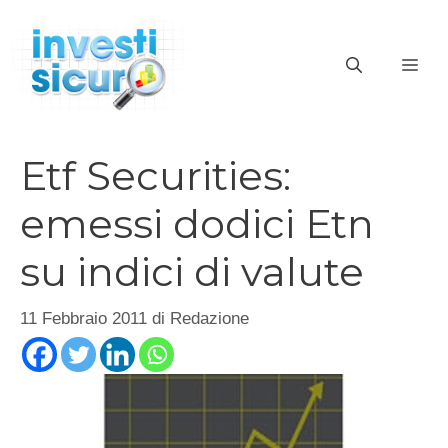
Vai
al
ME
contenuto
Etf Securities:
emessi dodici Etn
su indici di valute
11 Febbraio 2011
di
Redazione