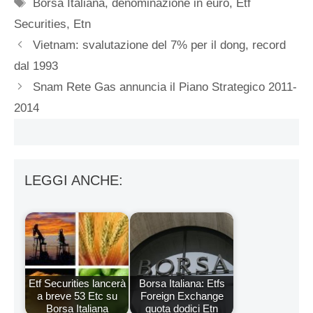
Tag
Borsa Italiana
,
denominazione in euro
,
Etf
Securities
,
Etn
Vietnam: svalutazione del 7% per il dong, record
dal 1993
Snam Rete Gas annuncia il Piano Strategico 2011-
2014
LEGGI ANCHE:
Etf Securities lancerà
Borsa Italiana: Etfs
a breve 53 Etc su
Foreign Exchange
Borsa Italiana
quota dodici Etn