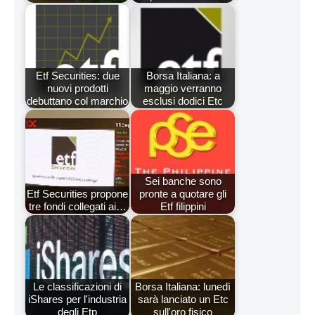
Etf Securities: due
Borsa Italiana: a
nuovi prodotti
maggio verranno
debuttano col marchio
esclusi dodici Etc
Sei banche sono
Etf Securities propone
pronte a quotare gli
tre fondi collegati ai…
Etf filippini
Le classificazioni di
Borsa Italiana: lunedì
iShares per l'industria
sarà lanciato un Etc
degli Etp
sull'oro fisico