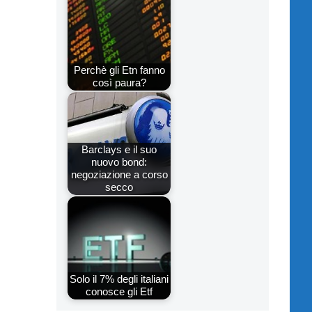
Perchè gli Etn fanno
così paura?
Barclays e il suo
nuovo bond:
negoziazione a corso
secco
Solo il 7% degli italiani
conosce gli Etf