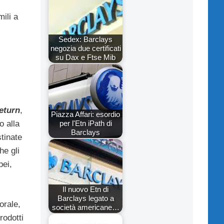
ili a
Sedex: Barclays
negozia due certificati
su Dax e Ftse Mib
eturn
,
Piazza Affari: esordio
per l'Etn iPath di
o alla
Barclays
stinate
he gli
pei,
Il nuovo Etn di
Barclays legato a
orale,
società americane…
rodotti