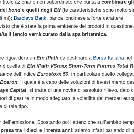
 titolo azionario non subordinato che punta a
combinare gli
 dei
bond
e quelli degli
Etf
(le caratteristiche sono molto sim
ltimi):
Barclays Bank
, banca londinese a forte carattere
 visto che è stata la prima emittente dei prodotti in questione,
alia
il lancio verrà curato dalla spa britannica
.
ne riguarderà un
Etn iPath
da destinare a
Borsa Italiana
nel
a è quella di
Etn iPath VStoxx Short-Term Futures Total R
mance
dell’indice
Eurostoxx 50
, in particolare quello collegat
 Boaron
, il quale è a capo delle soluzioni di investimento de
ays Capital
, si tratta di una novità di assoluto rilievo, dato c
ri di gestire in modo adeguato la volatilità dei mercati euro
di tale tipo.
r
dell’emissione. Spostando poi l’attenzione sull’ambito temp
sa tra i dieci e i trenta anni
: stiamo infatti parlando di p