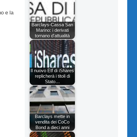
no e la
Barclays-Cassa San
Marino: i derivati
tornano d'attualità
Il nuovo Etf di iShares
replicherà i titoli di
Stato…
Barclays mette in
vendita dei CoCo
Bond a dieci anni