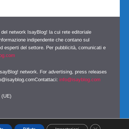
 del network IsayBlog! la cui rete editoriale
 informazione indipendente che contano sul
d esperti del settore. Per pubblicità, comunicati e
log.com
 IsayBlog! network. For advertising, press releases
fo@isayblog.comContattaci
:
info@isayblog.com
y (UE)
CLOSE GDPR CO