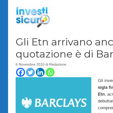
Vai
al
contenuto
Gli Etn arrivano anc
quotazione è di Bar
6 Novembre 2010
di
Redazione
Gli inve
sigla fi
Etn
, ac
debutta
comprend