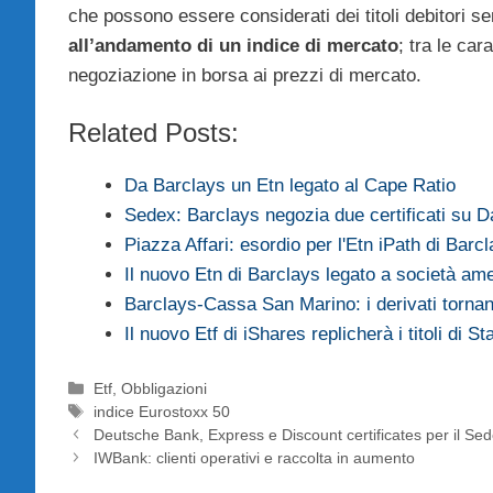
che possono essere considerati dei titoli debitori s
all’andamento di un indice di mercato
; tra le car
negoziazione in borsa ai prezzi di mercato.
Related Posts:
Da Barclays un Etn legato al Cape Ratio
Sedex: Barclays negozia due certificati su 
Piazza Affari: esordio per l'Etn iPath di Barc
Il nuovo Etn di Barclays legato a società a
Barclays-Cassa San Marino: i derivati tornano
Il nuovo Etf di iShares replicherà i titoli di S
Categorie
Etf
,
Obbligazioni
Tag
indice Eurostoxx 50
Deutsche Bank, Express e Discount certificates per il Se
IWBank: clienti operativi e raccolta in aumento