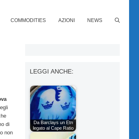
COMMODITIES
AZIONI
NEWS
LEGGI ANCHE:
ova
egli
che
Da Barclays un Etn
mo di
legato al Cape Ratio
ro non