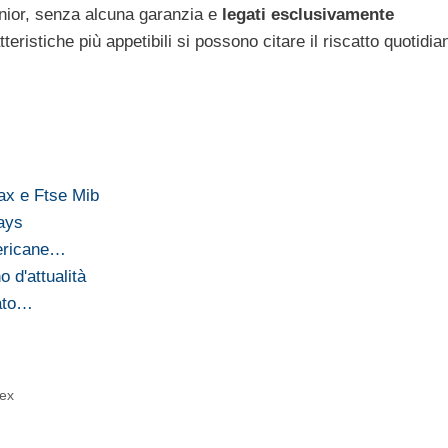
enior, senza alcuna garanzia e
legati esclusivamente
atteristiche più appetibili si possono citare il riscatto quotidia
Dax e Ftse Mib
lays
mericane…
 d'attualità
tato…
dex