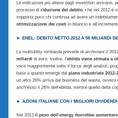
Le indicazioni più attese dagli investitori arrivano, p
processo di
riduzione del debito
, che nel 2012 è s
sopporta poco chi continua ad avere un indebitame
ottimizzazione dei costi
in bilancio e all’increment
►
ENEL: DEBITO NETTO 2012 A 59 MILIARDI 
La multiutility lombarda prevede di archiviare il 20
miliardi
di euro. Inoltre, l’
ebitda viene stimata a ol
voce maggiormente sotto il focus degli analisti, prop
base a quanto emerge dal
piano industriale 2012-
un altro 26% arriva dal business del waste, ovvero del
anch’esso il 26% dell’ebitda, mentre quello della c
►
AZIONI ITALIANE CON I MIGLIORI DIVIDENDI
Nel 2013
il peso dell’energy dovrebbe aumentare