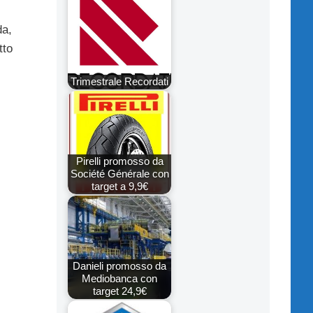
da,
tto
Trimestrale Recordati
Pirelli promosso da
Société Générale con
target a 9,9€
Danieli promosso da
Mediobanca con
target 24,9€