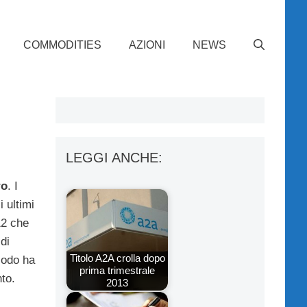
COMMODITIES
AZIONI
NEWS
LEGGI ANCHE:
ro
. I
 ultimi
12 che
di
Titolo A2A crolla dopo
riodo ha
prima trimestrale
nto.
2013