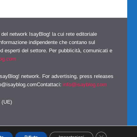
 del network IsayBlog! la cui rete editoriale
 informazione indipendente che contano sul
d esperti del settore. Per pubblicità, comunicati e
log.com
 IsayBlog! network. For advertising, press releases
fo@isayblog.comContattaci
:
info@isayblog.com
y (UE)
CLOSE GDPR CO