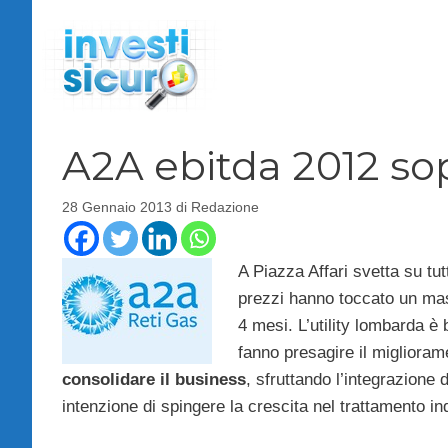
Vai
al
contenuto
A2A ebitda 2012 sopr
28 Gennaio 2013
di
Redazione
A Piazza Affari svetta su tutti
prezzi hanno toccato un massi
4 mesi. L’utility lombarda è 
fanno presagire il migliorame
consolidare il business
, sfruttando l’integrazione 
intenzione di spingere la crescita nel trattamento ind