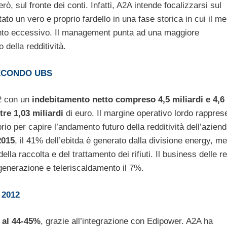
erò, sul fronte dei conti. Infatti, A2A intende focalizzarsi sul
tato un vero e proprio fardello in una fase storica in cui il m
nto eccessivo. Il management punta ad una maggiore
o della redditività.
SECONDO UBS
12 con un
indebitamento netto compreso 4,5 miliardi e 4,6
tre 1,03 miliardi
di euro. Il margine operativo lordo rappres
rio per capire l’andamento futuro della redditività dell’aziend
2015
, il 41% dell’ebitda è generato dalla divisione energy, m
la raccolta e del trattamento dei rifiuti. Il business delle re
ogenerazione e teleriscaldamento il 7%.
 2012
 al 44-45%
, grazie all’integrazione con Edipower. A2A ha