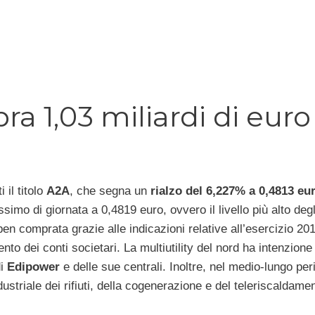
a 1,03 miliardi di euro
 il titolo
A2A
, che segna un
rialzo del 6,227% a 0,4813 eu
mo di giornata a 0,4819 euro, ovvero il livello più alto degli
ben comprata grazie alle indicazioni relative all’esercizio 20
nto dei conti societari. La multiutility del nord ha intenzione 
di
Edipower
e delle sue centrali. Inoltre, nel medio-lungo pe
ustriale dei rifiuti, della cogenerazione e del teleriscaldame