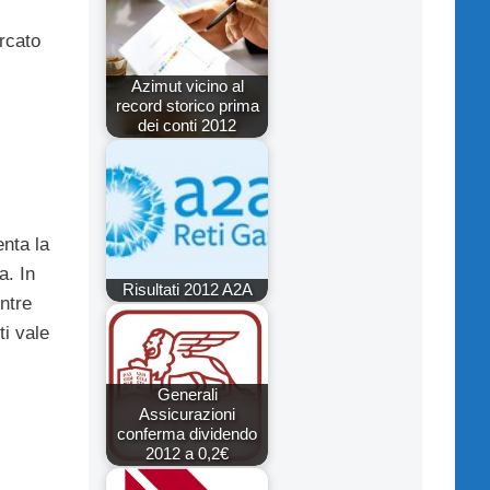
ercato
Azimut vicino al
record storico prima
dei conti 2012
enta la
a. In
Risultati 2012 A2A
entre
ti vale
Generali
Assicurazioni
conferma dividendo
2012 a 0,2€