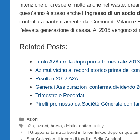
intenzione di crescere molto anche nel waste, crea
quest’anno è atteso anche l’
ingresso di un socio 
controllata pariteticamente dai Comuni di Milano e Br
l’elevata generazione di cassa. Al 2015 vengono st
Related Posts:
Titolo A2A crolla dopo prima trimestrale 2013
Azimut vicino al record storico prima dei con
Risultati 2012 A2A
Generali Assicurazioni conferma dividendo 2
Trimestrale Recordati
Pirelli promosso da Société Générale con tar
Categorie
Azioni
Tag
a2a
,
azioni
,
borsa
,
debito
,
ebitda
,
utility
Il Giappone torna ai bond inflation-linked dopo cinque ann
Star Collection, il fondo di fondi di Sella Gestioni