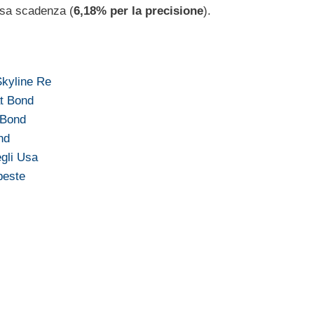
essa scadenza (
6,18% per la precisione
).
Skyline Re
at Bond
t Bond
nd
egli Usa
peste