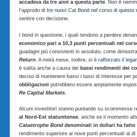
accadeva da tre anni a questa parte
. Non è nemme
l’approdo di
tre nuovi Cat Bond nel corso di questo
sentire con decisione.
I bond in questione, i quali tendono a perdere den
economico pari a 10,3 punti percentuali nel cors
guadagni più consistenti in assoluto, come dimostra
Return
. A metà mese, inoltre,
si è rafforzato il le
è salita anche a causa dei
bassi rendimenti dei co
deciso di mantenere bassi i tassi di interesse per 
obbligazioni
potrebbero essere ampiamente esposte
Re Capital Markets
.
Alcuni investitori stanno puntando su scommesse re
al Nord-Est statunitense
, anche se il momento attu
Catastrophe Bond
denominati in dollari ha fatto
rendimento superiore ai nove punti percentuali al di