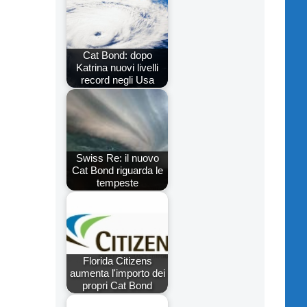
Cat Bond: dopo
Katrina nuovi livelli
record negli Usa
Swiss Re: il nuovo
Cat Bond riguarda le
tempeste
Florida Citizens
aumenta l'importo dei
propri Cat Bond