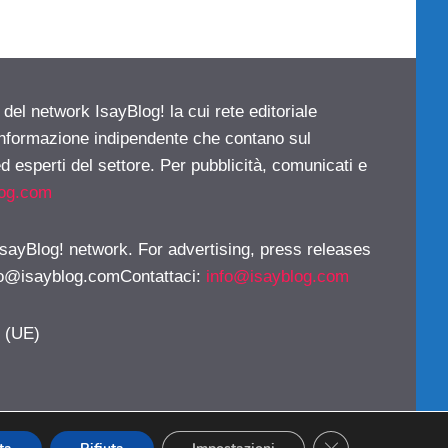
 del network IsayBlog! la cui rete editoriale
 informazione indipendente che contano sul
d esperti del settore. Per pubblicità, comunicati e
log.com
 IsayBlog! network. For advertising, press releases
fo@isayblog.comContattaci
:
info@isayblog.com
y (UE)
CLOSE GDPR CO