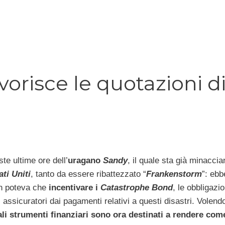
orisce le quotazioni d
te ultime ore dell’
uragano
Sandy
, il quale sta già minaccia
ati Uniti
, tanto da essere ribattezzato “
Frankenstorm
”: ebb
on poteva che
incentivare i
Catastrophe Bond
, le obbligazio
 assicuratori dai pagamenti relativi a questi disastri. Volend
ali strumenti finanziari sono ora destinati a rendere com