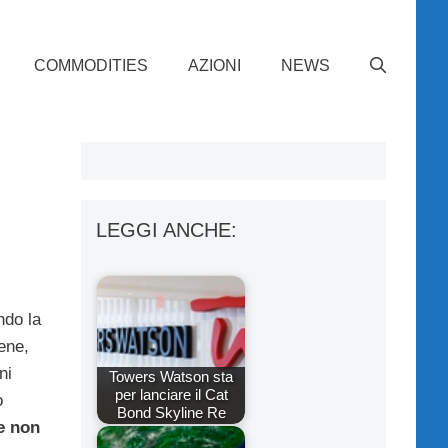
COMMODITIES
AZIONI
NEWS
i
LEGGI ANCHE:
ndo la
ene,
ni
Towers Watson sta
per lanciare il Cat
o
Bond Skyline Re
e non