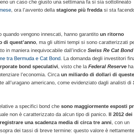
no un caso che giusto una settimana fa si sia sottolineato
 mese
, ora l’avvento della
stagione più fredda
si sta facend
aro quando vengono innescati, hanno garantito
un ritorno
o di quest’anno
, ma gli ultimi tempi si sono caratterizzati pe
to in maniera inequivocabile dall’indice
Swiss Re Cat Bond 
game tra Bermuda e Cat Bond
. La domanda degli investitori fin
rporate bond speculativi
, visto che la
Federal Reserve
ha
potenziare l’economia. Circa
un miliardo di dollari di quest
 all’uragano americano, come evidenziato dagli analisti di
lative a specifici bond che
sono maggiormente esposti pr
ale non è caratterizzato da alcun tipo di panico.
Il 2012 dei
 registrare una scadenza media di circa tre anni
, con un
 sopra dei tassi di breve termine: questo valore è nettament