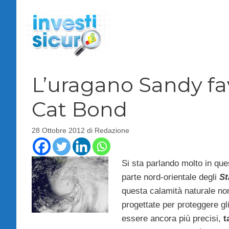
Vai
al
contenuto
L’uragano Sandy fav
Cat Bond
28 Ottobre 2012
di
Redazione
Si sta parlando molto in ques
parte nord-orientale degli
St
questa calamità naturale n
progettate per proteggere gli
essere ancora più precisi,
t