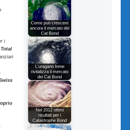
o
Come può crescere
ancora il mercato dei
Cat Bond
r i
Total
anziari
L'uragano Irene
rivitalizza il mercato
e
dei Cat Bond
Swiss
oprio
Nel 2012 ottimi
risultati per i
Catastrophe Bond
e