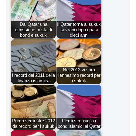
Dal Qatar una
Il Qatar torna ai sukuk
emissione mista di
sovrani dopo quasi
bond e sukuk
dieci anni
Nel 2013 vi sarà
I record del 2011 della
l'ennesimo record per
finanza islamica
i sukuk
Primo semestre 2012
L'Fmi sconsiglia i
da record per i sukuk
bond islamici al Qatar