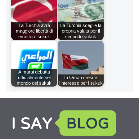
La Turchia avrà
La Turchia sceglie la
maggiore libertà di
propria valuta per il
emettere sukuk
secondo sukuk
Almarai debutta
ufficialmente nel
In Oman cresce
mondo dei sukuk
l'interesse per i sukuk