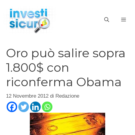
Vai
al
ME
contenuto
Oro può salire sopra
1.800$ con
riconferma Obama
12 Novembre 2012
di
Redazione