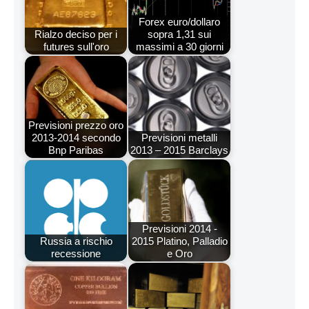
Forex euro/dollaro
Rialzo deciso per i
sopra 1,31 sui
futures sull'oro
massimi a 30 giorni
Previsioni prezzo oro
2013-2014 secondo
Previsioni metalli
Bnp Paribas
2013 – 2015 Barclays
Previsioni 2014 -
Russia a rischio
2015 Platino, Palladio
recessione
e Oro