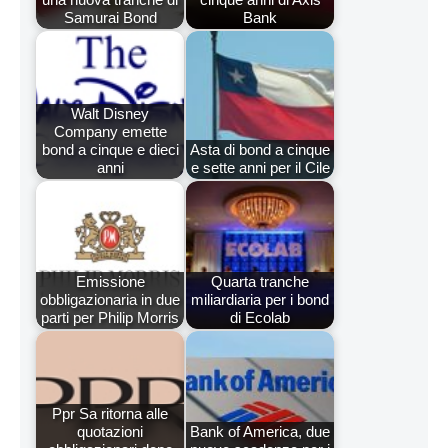
Samurai Bond
Bank
Walt Disney
Company emette
bond a cinque e dieci
Asta di bond a cinque
anni
e sette anni per il Cile
Emissione
Quarta tranche
obbligazionaria in due
miliardiaria per i bond
parti per Philip Morris
di Ecolab
Ppr Sa ritorna alle
quotazioni
Bank of America, due