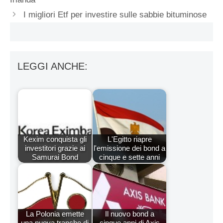
I migliori Etf per investire sulle sabbie bituminose
LEGGI ANCHE:
Kexim conquista gli
L'Egitto riapre
investitori grazie ai
l'emissione dei bond a
Samurai Bond
cinque e sette anni
La Polonia emette
Il nuovo bond a
una nuova tranche di
cinque anni di Axis