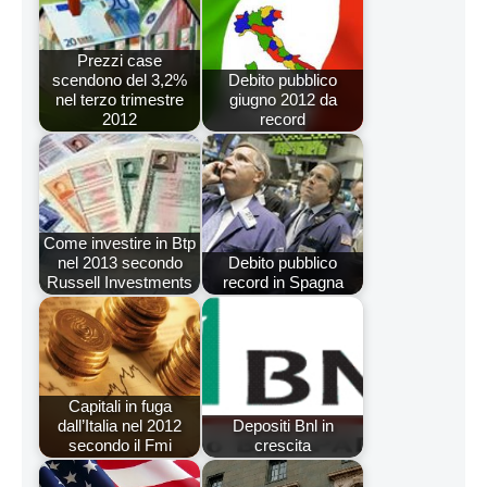
Prezzi case
scendono del 3,2%
Debito pubblico
nel terzo trimestre
giugno 2012 da
2012
record
Come investire in Btp
nel 2013 secondo
Debito pubblico
Russell Investments
record in Spagna
Capitali in fuga
dall’Italia nel 2012
Depositi Bnl in
secondo il Fmi
crescita