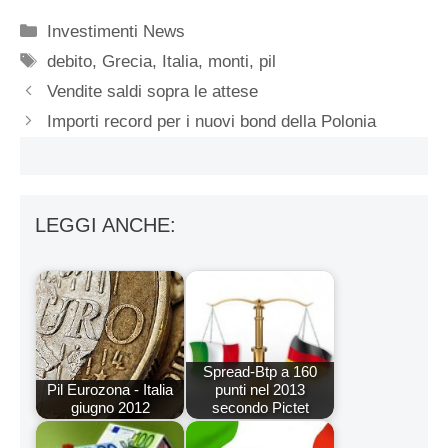
Categorie
Investimenti News
Tag
debito
,
Grecia
,
Italia
,
monti
,
pil
Vendite saldi sopra le attese
Importi record per i nuovi bond della Polonia
LEGGI ANCHE:
Spread-Btp a 160
Pil Eurozona - Italia
punti nel 2013
giugno 2012
secondo Pictet