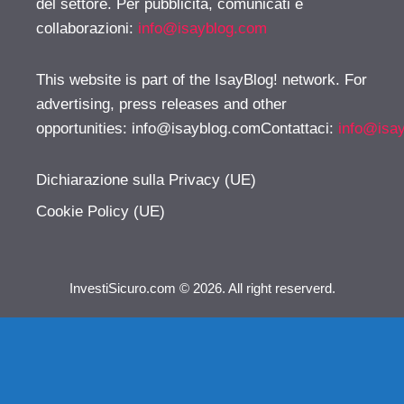
del settore. Per pubblicità, comunicati e
collaborazioni:
info@isayblog.com
This website is part of the IsayBlog! network. For
advertising, press releases and other
opportunities:
info@isayblog.comContattaci
:
info@isa
Dichiarazione sulla Privacy (UE)
Cookie Policy (UE)
InvestiSicuro.com © 2026. All right reserverd.