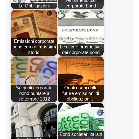
rendimento dai
Le Obbligazioni
corporate bond
Emissioni corporate
bond euro ai massimi
Le ultime prospettive
storici
dei corporate bond
Su quali corporate
Quali rischi dalle
bond puntare a
future emissioni di
settembre 2012
obbligazioni…
Bond societari italiani