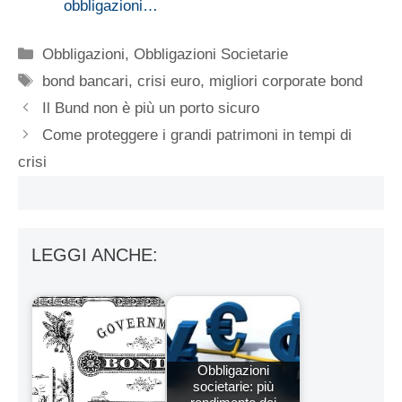
obbligazioni…
Categorie
Obbligazioni
,
Obbligazioni Societarie
Tag
bond bancari
,
crisi euro
,
migliori corporate bond
Il Bund non è più un porto sicuro
Come proteggere i grandi patrimoni in tempi di
crisi
LEGGI ANCHE:
Obbligazioni
societarie: più