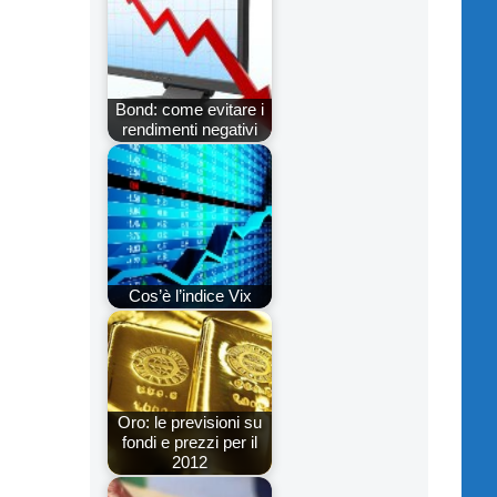
Bond: come evitare i
rendimenti negativi
Cos’è l’indice Vix
Oro: le previsioni su
fondi e prezzi per il
2012