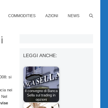
COMMODITIES
AZIONI
NEWS
i
LEGGI ANCHE:
008: si
ucia nei
Il convegno di Banca
Sella sul trading in
. Nel
opzioni
ivise