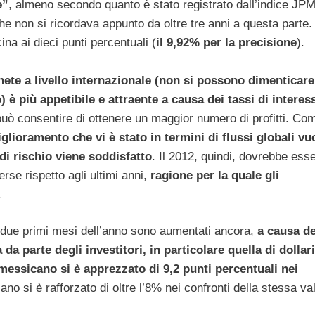
e”
, almeno secondo quanto è stato registrato dall’indice JP
he non si ricordava appunto da oltre tre anni a questa parte.
ina ai dieci punti percentuali (
il 9,92% per la precisione
).
nete a livello internazionale (non si possono dimenticare,
ro) è più appetibile e attraente a causa dei tassi di interes
può consentire di ottenere un maggior numero di profitti. Co
iglioramento che vi è stato in termini di flussi globali vu
i rischio viene soddisfatto
. Il 2012, quindi, dovrebbe ess
erse rispetto agli ultimi anni,
ragione per la quale gli
.
ti due primi mesi dell’anno sono aumentati ancora,
a causa de
 parte degli investitori, in particolare quella di dollari
 messicano si è apprezzato di 9,2 punti percentuali nei
liano si è rafforzato di oltre l’8% nei confronti della stessa va