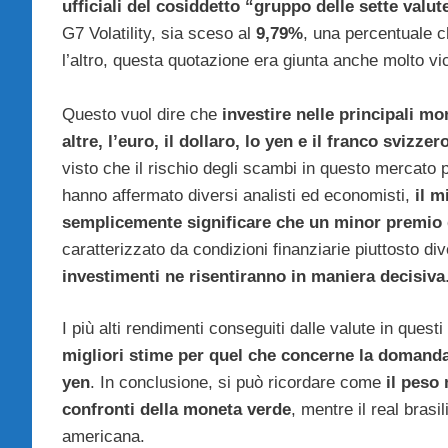
ufficiali del cosiddetto “gruppo delle sette valut
G7 Volatility, sia sceso al
9,79%
, una percentuale c
l’altro, questa quotazione era giunta anche molto vic
Questo vuol dire che
investire nelle principali mo
altre, l’euro, il dollaro, lo yen e il franco svizze
visto che il rischio degli scambi in questo mercato 
hanno affermato diversi analisti ed economisti,
il m
semplicemente significare che un minor premio d
caratterizzato da condizioni finanziarie piuttosto div
investimenti ne risentiranno in maniera decisiva
I più alti rendimenti conseguiti dalle valute in ques
migliori stime per quel che concerne la domanda da
yen
. In conclusione, si può ricordare come
il peso
confronti della moneta verde
, mentre il real brasi
americana.