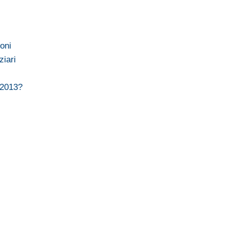
ioni
ziari
l 2013?