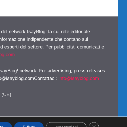
 del network IsayBlog! la cui rete editoriale
 informazione indipendente che contano sul
d esperti del settore. Per pubblicità, comunicati e
log.com
 IsayBlog! network. For advertising, press releases
fo@isayblog.comContattaci
:
info@isayblog.com
y (UE)
CLOSE GDPR CO