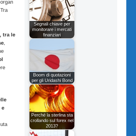
Morgan
 Tra
Segnali chiave per
monitorare i mercati
 tra le
finanziari
se
,
me
ol
ere
Boom di quotazioni
per gli Uridashi Bond
lle
 e
Perché la sterlina sta
crollando sul forex nel
luta
2013?