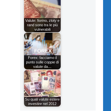
Valute: fiorino, zloty e
rand sono tra le più
vulnerabili
Forex: facciamo il
punto sulle coppie di
valute da…
Su quali valute estere
investire nel 2012