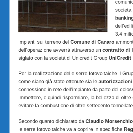
comunica
società 
bankin
dell’edi
3,4 mili
impianti sul terreno del
Comune di Canaro
ammonta 
dell’operazione avverrà attraverso un
contratto di 
siglato con la società di Unicredit Group
UniCredit
Per la realizzazione delle serre fotovoltaiche il Gr
come siano già state ottenute sia le
autorizzazioni
connessione in rete dell’impianto da parte del colos
immettere, e quindi risparmiare, la bellezza di oltr
evitare la combustione di oltre settecento tonnellat
Secondo quanto dichiarato da
Claudio Morsenchio
le serre fotovoltaiche va a coprire in specifiche
Regi