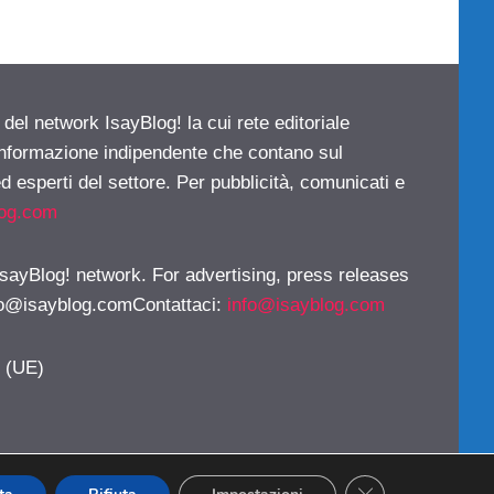
 del network IsayBlog! la cui rete editoriale
 informazione indipendente che contano sul
d esperti del settore. Per pubblicità, comunicati e
log.com
 IsayBlog! network. For advertising, press releases
fo@isayblog.comContattaci
:
info@isayblog.com
y (UE)
CLOSE GDPR CO