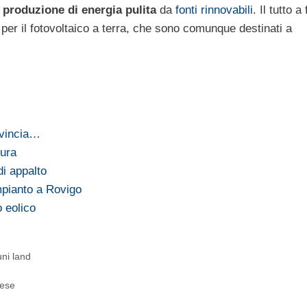
a
produzione di energia pulita
da
fonti rinnovabili
. Il tutto a
per il fotovoltaico a terra, che sono comunque destinati a
ovincia…
mura
di appalto
mpianto a Rovigo
 eolico
uni land
hese