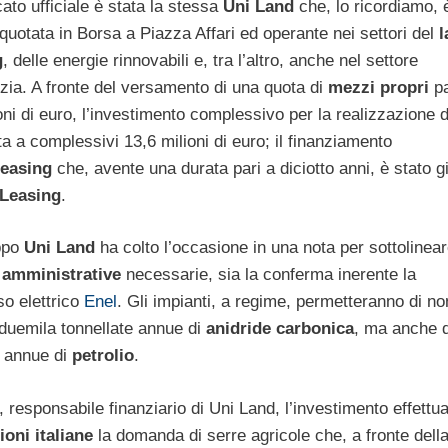
to ufficiale è stata la stessa
Uni Land
che, lo ricordiamo, 
quotata in Borsa a Piazza Affari ed operante nei settori del
l
g
, delle energie rinnovabili e, tra l’altro, anche nel settore
lizia. A fronte del versamento di una quota di
mezzi propri
pa
oni di euro, l’investimento complessivo per la realizzazione d
a complessivi 13,6 milioni di euro; il finanziamento
leasing
che, avente una durata pari a diciotto anni, è stato g
 Leasing
.
uppo
Uni Land
ha colto l’occasione in una nota per sottolinea
 amministrative
necessarie, sia la conferma inerente la
so elettrico
Enel
. Gli impianti, a regime, permetteranno di no
e duemila tonnellate annue di
anidride carbonica
, ma anche d
e annue di
petrolio
.
, responsabile finanziario di Uni Land, l’investimento effettu
oni italiane
la domanda di serre agricole che, a fronte dell