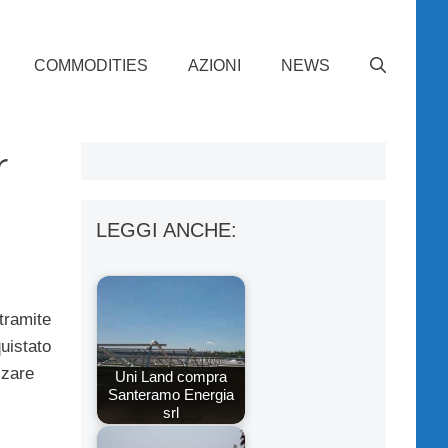
COMMODITIES
AZIONI
NEWS
r
LEGGI ANCHE:
tramite
uistato
zzare
Uni Land compra
Santeramo Energia
srl