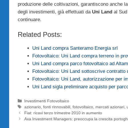
produzione delle coltivazioni, garantiscono anche l
degli investimenti, già effettuati da
Uni Land
al Sud 
continuare.
Related Posts:
Uni Land compra Santeramo Energia srl
Fotovoltaico: Uni Land compra terreno in pr
Uni Land compra parco fotovoltaico ad Alta
Fotovoltaico: Uni Land sottoscrive contratto 
Fotovoltaico: Uni Land, autorizzazione per i
Uni Land sigla preliminare acquisto per parco
Categorie
Investimenti Fotovoltaico
Tag
azionario
,
fonti rinnovabili
,
fotovoltaico
,
mercati azionari
,
Fiat: ricavi terzo trimestre 2010 in aumento
Axa Investment Managers: preoccupa la crescita portog