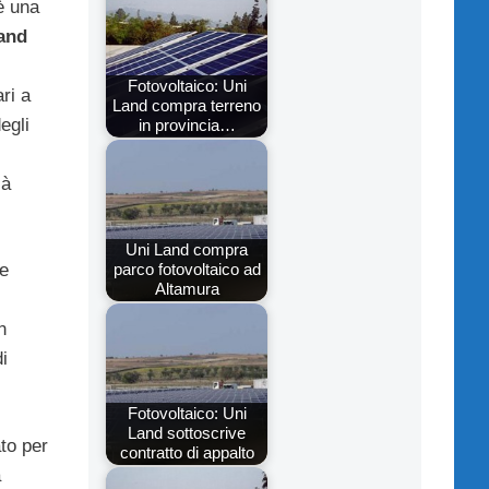
è una
and
Fotovoltaico: Uni
ri a
Land compra terreno
egli
in provincia…
ià
Uni Land compra
parco fotovoltaico ad
re
Altamura
n
i
Fotovoltaico: Uni
Land sottoscrive
ato per
contratto di appalto
a