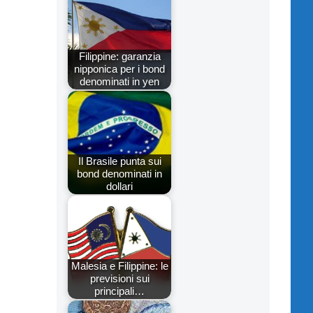
Filippine: garanzia
nipponica per i bond
denominati in yen
Il Brasile punta sui
bond denominati in
dollari
Malesia e Filippine: le
previsioni sui
principali…