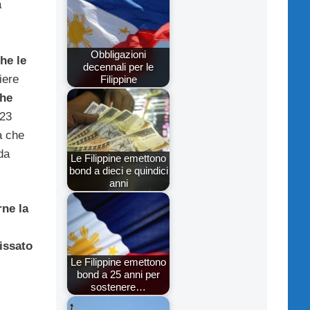
a
Obbligazioni
he le
decennali per le
iere
Filippine
he
 23
à che
da
Le Filippine emettono
bond a dieci e quindici
anni
rne la
fissato
Le Filippine emettono
bond a 25 anni per
sostenere…