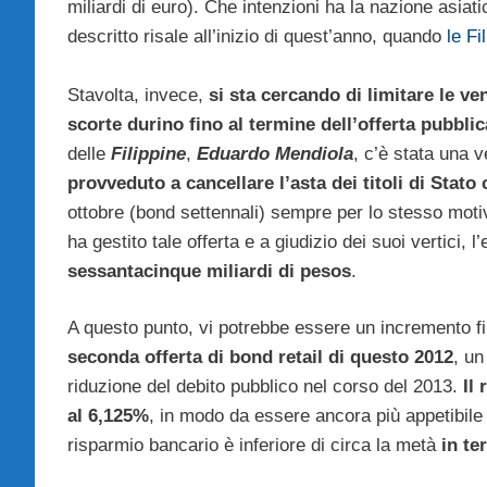
miliardi di euro). Che intenzioni ha la nazione asiat
descritto risale all’inizio di quest’anno, quando
le F
Stavolta, invece,
si sta cercando di limitare le ve
scorte durino fino al termine dell’offerta pubblic
delle
Filippine
,
Eduardo Mendiola
, c’è stata una v
provveduto a cancellare l’asta dei titoli di Stato
ottobre (bond settennali) sempre per lo stesso mot
ha gestito tale offerta e a giudizio dei suoi vertici,
sessantacinque miliardi di pesos
.
A questo punto, vi potrebbe essere un incremento f
seconda offerta di bond retail di questo 2012
, un
riduzione del debito pubblico nel corso del 2013.
Il 
al 6,125%
, in modo da essere ancora più appetibile ag
risparmio bancario è inferiore di circa la metà
in te