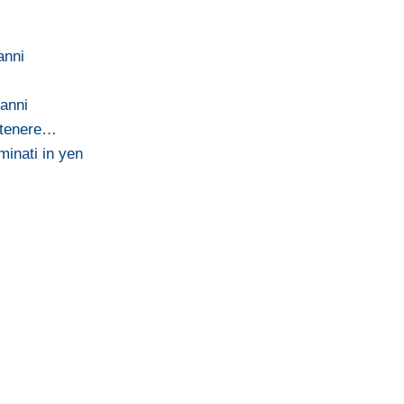
anni
 anni
ostenere…
minati in yen