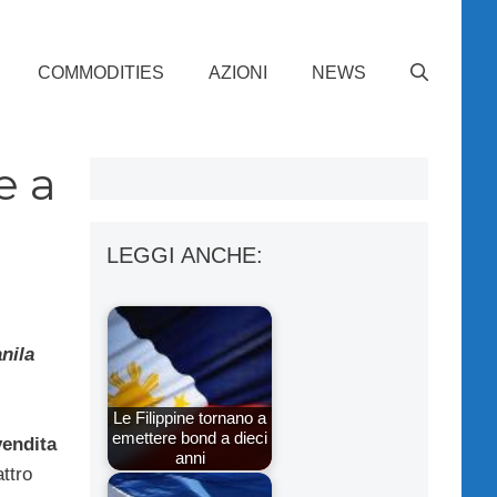
COMMODITIES
AZIONI
NEWS
e a
LEGGI ANCHE:
nila
Le Filippine tornano a
emettere bond a dieci
vendita
anni
ttro