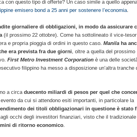
ica con questo tipo di offerte? Un caso simile a quello appen
ilippine emisero bond a 25 anni per sostenere l’economia
.
ndite giornaliere di obbligazioni, in modo da assicurare c
a
(il prossimo 22 ottobre). Come ha sottolineato il vice-tesor
era e propria pioggia di ordini in questo caso.
Manila
ha anc
 che era prevista fra due giorni
, oltre a quella del prossimo
ivo.
First Metro Investment Corporation
è una delle societ
 l’esecutivo filippino ha messo a disposizione un’altra tranche 
ino a circa
duecento miliardi di pesos per quel che conce
 evento da cui si attendono esiti importanti, in particolare la
rendimento dei titoli obbligazionari in questione è stato 
li occhi degli investitori finanziari, visto che il tradizionale
rmini di ritorno economico
.