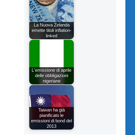
La Nuova Zelanda
emette titoli inflation-
linked
L'emissione di aprile
delle obbligazioni
nigeriane
Taiwan ha già
pianificato le
emissioni di bond del
2013