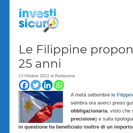
Vai
al
contenuto
Le Filippine propo
25 anni
13 Ottobre 2012
di
Redazione
A metà settembre
le Filippi
sembra ora averci preso gu
obbligazionaria
, visto che 
precisione
) e sulla tipologi
in questione ha beneficiato inoltre di un importo