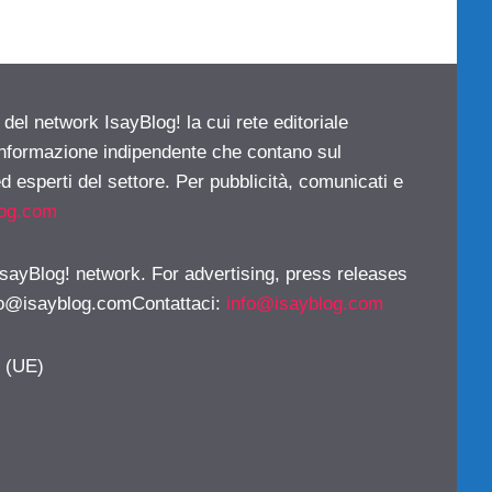
 del network IsayBlog! la cui rete editoriale
 informazione indipendente che contano sul
d esperti del settore. Per pubblicità, comunicati e
log.com
 IsayBlog! network. For advertising, press releases
fo@isayblog.comContattaci
:
info@isayblog.com
y (UE)