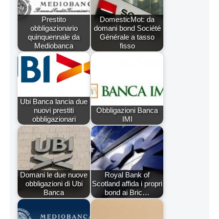
Prestito
DomesticMot: da
obbligazionario
domani bond Société
quinquennale da
Générale a tasso
Mediobanca
fisso
Ubi Banca lancia due
nuovi prestiti
Obbligazioni Banca
obbligazionari
IMI
Domani le due nuove
Royal Bank of
obbligazioni di Ubi
Scotland affida i propri
Banca
bond ai Bric…