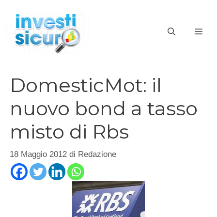
Vai
al
ME
contenuto
DomesticMot: il
nuovo bond a tasso
misto di Rbs
18 Maggio 2012
di
Redazione