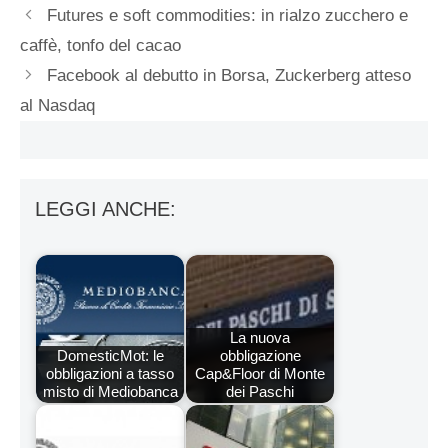
Futures e soft commodities: in rialzo zucchero e
caffè, tonfo del cacao
Facebook al debutto in Borsa, Zuckerberg atteso
al Nasdaq
LEGGI ANCHE:
La nuova
DomesticMot: le
obbligazione
obbligazioni a tasso
Cap&Floor di Monte
misto di Mediobanca
dei Paschi