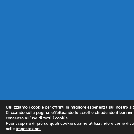
Utilizziamo i cookie per offrirti la migliore esperienza sul nostro si
Cliccando sulla pagina, effettuando lo scroll o chiudendo il banner, 
consenso all’uso di tutti i cookie
Puoi scoprire di più su quali cookie stiamo utilizzando o come disat
nelle
impostazioni