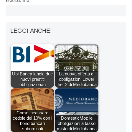
Rothschild
LEGGI ANCHE:
Ubi Banca lancia due
La nuova offerta di
nuovi prestiti
obbligazioni Lower
obbligazionari
Tier 2 di Mediobanca
Come incassare
cedole del 10% con i
DomesticMot: le
bond bancari
obbligazioni a tasso
subordinati
misto di Mediobanca