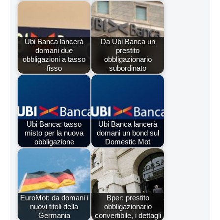
Ubi Banca lancerà
Da Ubi Banca un
domani due
prestito
obbligazioni a tasso
obbligazionario
fisso
subordinato
Ubi Banca: tasso
Ubi Banca lancerà
misto per la nuova
domani un bond sul
obbligazione
Domestic Mot
EuroMot: da domani i
Bper: prestito
nuovi titoli della
obbligazionario
Germania
convertibile, i dettagli