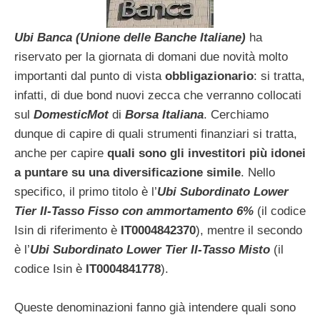
Ubi Banca (Unione delle Banche Italiane)
ha
riservato per la giornata di domani due novità molto
importanti dal punto di vista
obbligazionario
: si tratta,
infatti, di due bond nuovi zecca che verranno collocati
sul
DomesticMot
di
Borsa Italiana
. Cerchiamo
dunque di capire di quali strumenti finanziari si tratta,
anche per capire
quali sono gli investitori più idonei
a puntare su una diversificazione simile
. Nello
specifico, il primo titolo è l’
Ubi Subordinato Lower
Tier II-Tasso Fisso con ammortamento 6%
(il codice
Isin di riferimento è
IT0004842370
), mentre il secondo
è l’
Ubi Subordinato Lower Tier II-Tasso Misto
(il
codice Isin è
IT0004841778
).
Queste denominazioni fanno già intendere quali sono