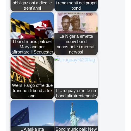
obbligazioni a dieci e
i rendimenti dei propri
trent'anni
bond
La Nigeria emette
I bond municipali del
nuovi bond
Maryland per
nonostante i mercati
affrontare il Sequester
nervosi
Wells Fargo offre due
tranche di bond a tre
L'Uruguay emette un
anni
bond ultratrentennale
L'Alaska sta
Bond municipali: New