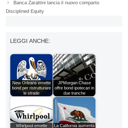
Banca Zarattini lancia il nuovo comparto
Disciplined Equity
LEGGI ANCHE:
New Orleans emette
JPMorgan Chase
bond per ristrutturare
offre bond ipotecari in
le strade
due tranche
Whirlpool emette
La California aumenta