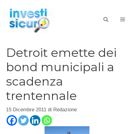
Vai
al
ME
contenuto
Detroit emette dei
bond municipali a
scadenza
trentennale
15 Dicembre 2011
di
Redazione