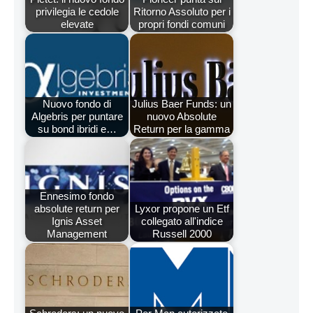
privilegia le cedole
Ritorno Assoluto per i
elevate
propri fondi comuni
Nuovo fondo di
Julius Baer Funds: un
Algebris per puntare
nuovo Absolute
su bond ibridi e…
Return per la gamma
Ennesimo fondo
absolute return per
Lyxor propone un Etf
Ignis Asset
collegato all'indice
Management
Russell 2000