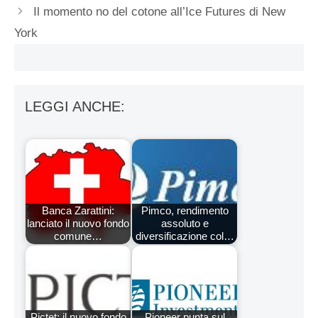
Il momento no del cotone all’Ice Futures di New
York
LEGGI ANCHE:
Banca Zarattini:
Pimco, rendimento
lanciato il nuovo fondo
assoluto e
comune…
diversificazione col…
Pictet: il nuovo fondo
Pioneer punta sul