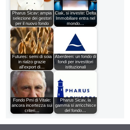
Pharus Sicav: ampia
Ciak, si investe: Delta
selezione dei gestori
Immobiliare entra nel
per il nuovo fondo
mondo…
Futures: semi di soia
Aberdeen: un fondo di
in rialzo grazie
fondi per investitori
all'export di…
istituzionali
Fondo Pmi di Vitale:
Pharus Sicav, la
ancora incertezza sui
gamma si arricchisce
criteri…
del fondo…